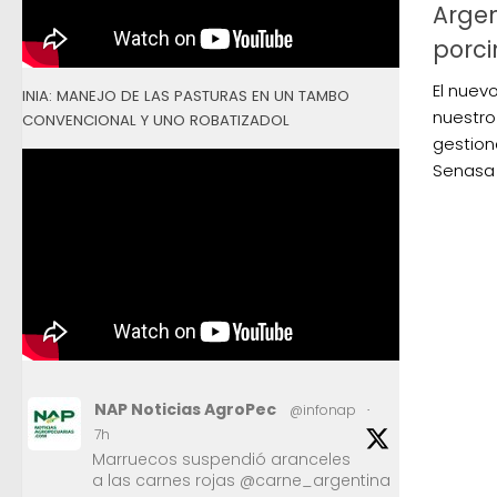
Argen
porci
El nuev
INIA: MANEJO DE LAS PASTURAS EN UN TAMBO
nuestro
CONVENCIONAL Y UNO ROBATIZADOL
gestion
Senasa 
NAP Noticias AgroPec
@infonap
·
7h
Marruecos suspendió aranceles
a las carnes rojas @carne_argentina