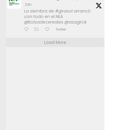
24h
La siembra de #girasol arrancó
con todo en el NEA
@Bolsadecereales @asagirok
Twitter
Load More