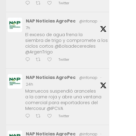
Twitter
NAP Noticias AgroPec
@infonap
·
7h
El exceso de agua frena la
siembra de trigo y compromete a los
ciclos cortos @Bolsadecereales
@ArgenTrigo
Twitter
NAP Noticias AgroPec
@infonap
·
24h
Marruecos suspendió aranceles
a la carne roja y abre una ventana
comercial para exportadores del
Mercosur @IPCVA
Twitter
NAP Noticias AgroPec
@infonap
·