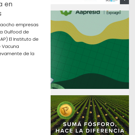
a en
s
to aocho empresas
ia Gulfood de
P) El Instituto de
e Vacuna
uevamente de la