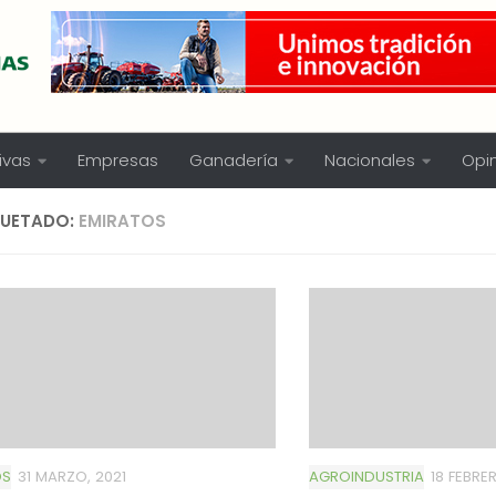
ivas
Empresas
Ganadería
Nacionales
Opi
QUETADO:
EMIRATOS
OS
31 MARZO, 2021
AGROINDUSTRIA
18 FEBRE