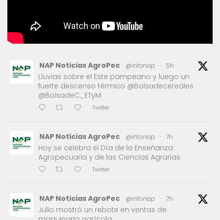
NAP Noticias AgroPec
@infonap
·
5h
Lluvias sobre el Este pampeano y luego un
fuerte descenso térmico @Bolsadecereales
@BolsadeC_ETyM
Twitter
NAP Noticias AgroPec
@infonap
·
7h
Hoy se celebra el Día de la Enseñanza
Agropecuaria y de las Ciencias Agrarias
Twitter
NAP Noticias AgroPec
@infonap
·
7h
Julio mostró un rebote en ventas de
maquinaria agrícola