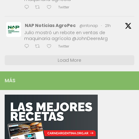
Twitter
NAP Noticias AgroPec
@infonap
·
21h
Julio mostró un rebote en ventas de
maquinaria agrícola @JohnDeereArg
Twitter
Load More
MÁS