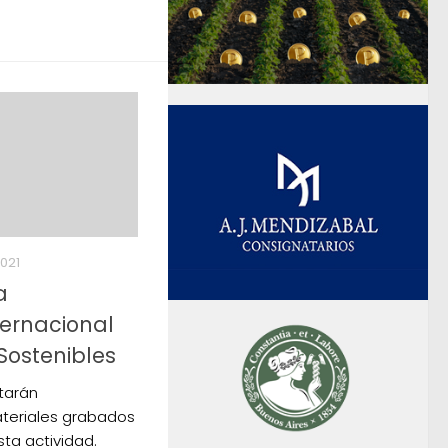
021
a
ternacional
Sostenibles
tarán
eriales grabados
ta actividad.