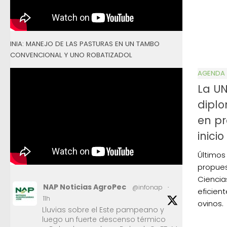
INIA: MANEJO DE LAS PASTURAS EN UN TAMBO
CONVENCIONAL Y UNO ROBATIZADOL
AGENDA
La U
diplo
en pr
inicio
Últimos 
propues
Ciencia
NAP Noticias AgroPec
@infonap
·
eficien
11h
ovinos.
Lluvias sobre el Este pampeano y
luego un fuerte descenso térmico