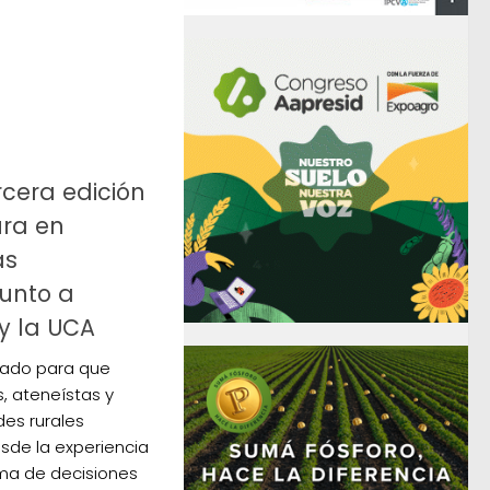
rcera edición
ura en
as
junto a
y la UCA
sado para que
s, ateneístas y
es rurales
sde la experiencia
oma de decisiones