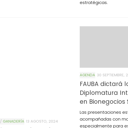
estratégicas.
AGENDA
30 SEPTIEMBRE, 2
FAUBA dictará l
Diplomatura In
en Bionegocios 
Las presentaciones es
acompañadas con mat
/
GANADERÍA
13 AGOSTO, 2024
especialmente para es