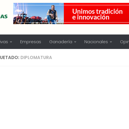
ivas
Empresas
Ganadería
Nacionales
Opi
QUETADO:
DIPLOMATURA