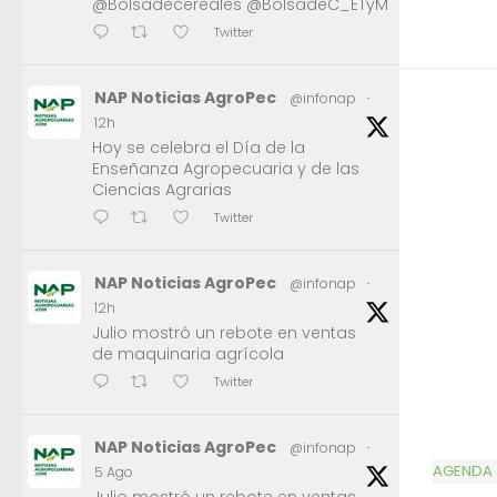
@Bolsadecereales @BolsadeC_ETyM
Twitter
NAP Noticias AgroPec
@infonap
·
12h
Hoy se celebra el Día de la
Enseñanza Agropecuaria y de las
Ciencias Agrarias
Twitter
NAP Noticias AgroPec
@infonap
·
12h
Julio mostró un rebote en ventas
de maquinaria agrícola
Twitter
NAP Noticias AgroPec
@infonap
·
AGENDA
5 Ago