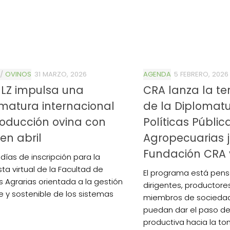
/
OVINOS
31 MARZO, 2026
AGENDA
5 FEBRERO, 2026
NLZ impulsa una
CRA lanza la te
matura internacional
de la Diplomat
oducción ovina con
Políticas Públic
 en abril
Agropecuarias 
Fundación CRA 
días de inscripción para la
ta virtual de la Facultad de
El programa está pen
s Agrarias orientada a la gestión
dirigentes, productore
te y sostenible de los sistemas
miembros de sociedad
puedan dar el paso de
productiva hacia la t