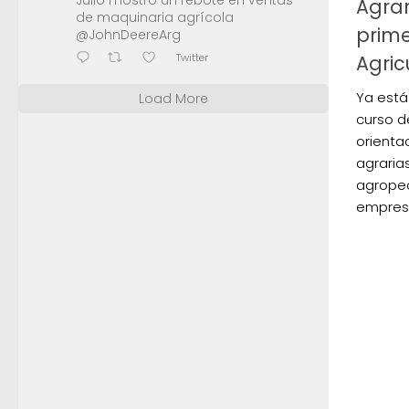
Julio mostró un rebote en ventas
Agrar
de maquinaria agrícola
prim
@JohnDeereArg
Twitter
Agric
Ya está 
Load More
curso d
orienta
agraria
agropec
empresa