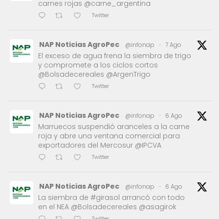
carnes rojas @carne_argentina
Twitter
NAP Noticias AgroPec
@infonap
·
7 Ago
El exceso de agua frena la siembra de trigo
y compromete a los ciclos cortos
@Bolsadecereales @ArgenTrigo
Twitter
NAP Noticias AgroPec
@infonap
·
6 Ago
Marruecos suspendió aranceles a la carne
roja y abre una ventana comercial para
exportadores del Mercosur @IPCVA
Twitter
NAP Noticias AgroPec
@infonap
·
6 Ago
La siembra de #girasol arrancó con todo
en el NEA @Bolsadecereales @asagirok
Twitter