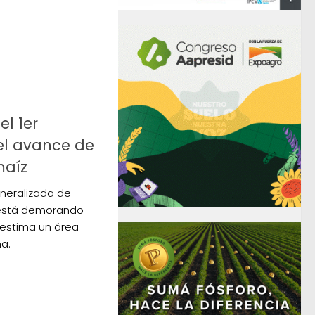
el 1er
el avance de
maíz
eneralizada de
 está demorando
o estima un área
a.