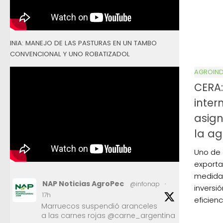
INIA: MANEJO DE LAS PASTURAS EN UN TAMBO
CONVENCIONAL Y UNO ROBATIZADOL
AGROIND
CERA:
inter
asign
la ag
Uno de 
exporta
medidas 
NAP Noticias AgroPec
@infonap
·
inversi
17h
eficien
Marruecos suspendió aranceles
a las carnes rojas @carne_argentina