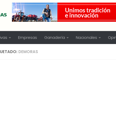
ivas
Empresas
Ganadería
Nacionales
Opi
QUETADO:
DEMORAS