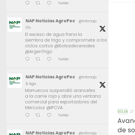
Twitter
NAP Noticias AgroPec
@infonap
·
17h
El exceso de agua frena la
siembra de trigo y compromete a los
ciclos cortos @Bolsadecereales
@ArgenTrigo
Twitter
NAP Noticias AgroPec
@infonap
·
6 Ago
Marruecos suspendió aranceles
a la carne roja y abre una ventana
comercial para exportadores del
Mercosur @IPCVA
SOJA
21
Twitter
Avanc
de so
NAP Noticias AgroPec
@infonap
·