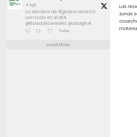
6 Ago
Las rec
La siembra de #girasol arrancó
zonas s
con todo en el NEA
cosecha
@Bolsadecereales @asagirok
materia
Twitter
Load More