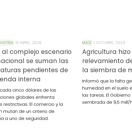
USTRIA
10 ABRIL, 2026
MAÍZ
1 OCTUBRE, 2024
 al complejo escenario
Agricultura hizo 
nacional se suman las
relevamiento d
aturas pendientes de
la siembra de 
enda interna
Informó que la falta g
humedad en el suelo
cada cinco dólares de las
las tareas. El Gobiern
ciones globales enfrenta
sembrada de 9,5 mill/h
restrictivas. El comercio y la
ón mutan de un criterio de
cia a uno de seguridad.