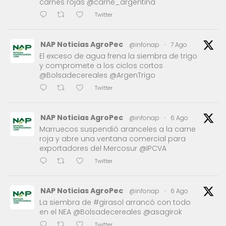
carnes rojas @carne_argentina
Twitter
NAP Noticias AgroPec
@infonap
·
7 Ago
El exceso de agua frena la siembra de trigo
y compromete a los ciclos cortos
@Bolsadecereales @ArgenTrigo
Twitter
NAP Noticias AgroPec
@infonap
·
6 Ago
Marruecos suspendió aranceles a la carne
roja y abre una ventana comercial para
exportadores del Mercosur @IPCVA
Twitter
NAP Noticias AgroPec
@infonap
·
6 Ago
La siembra de #girasol arrancó con todo
en el NEA @Bolsadecereales @asagirok
Twitter