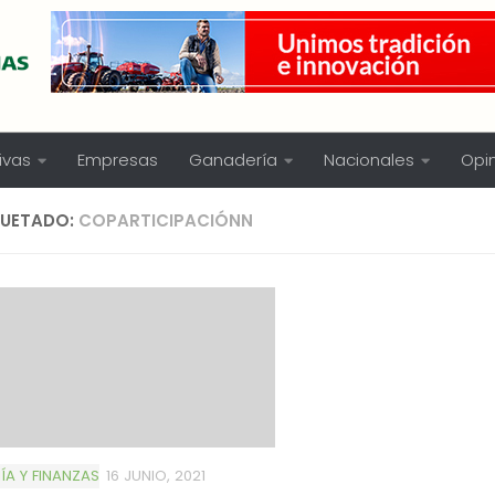
ivas
Empresas
Ganadería
Nacionales
Opi
QUETADO:
COPARTICIPACIÓNN
A Y FINANZAS
16 JUNIO, 2021