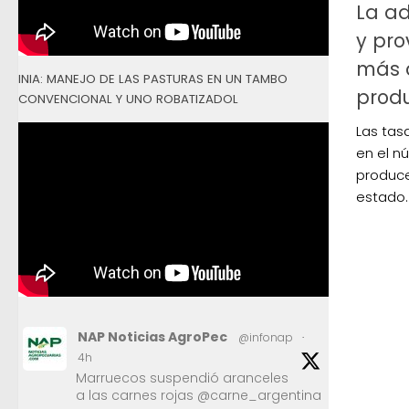
La ad
y pro
más d
INIA: MANEJO DE LAS PASTURAS EN UN TAMBO
produ
CONVENCIONAL Y UNO ROBATIZADOL
Las tas
en el n
produce 
estado.
NAP Noticias AgroPec
@infonap
·
4h
Marruecos suspendió aranceles
a las carnes rojas @carne_argentina