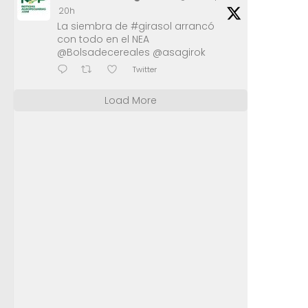
20h
La siembra de #girasol arrancó
con todo en el NEA
@Bolsadecereales @asagirok
Twitter
Load More