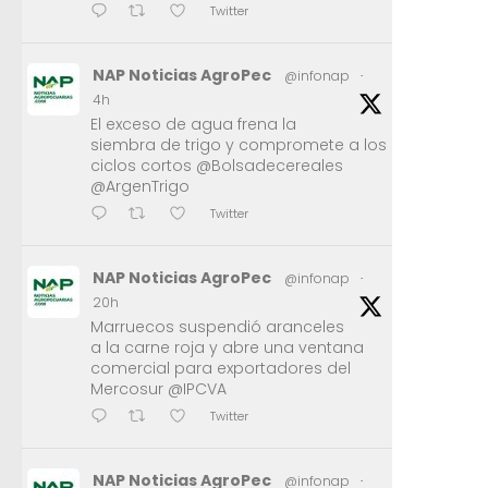
Twitter
NAP Noticias AgroPec
@infonap
·
4h
El exceso de agua frena la
siembra de trigo y compromete a los
ciclos cortos @Bolsadecereales
@ArgenTrigo
Twitter
NAP Noticias AgroPec
@infonap
·
20h
Marruecos suspendió aranceles
a la carne roja y abre una ventana
comercial para exportadores del
Mercosur @IPCVA
Twitter
NAP Noticias AgroPec
@infonap
·