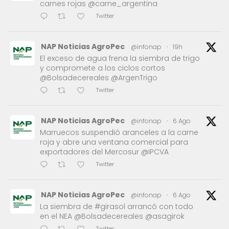
carnes rojas @carne_argentina
Twitter
NAP Noticias AgroPec
@infonap
·
19h
El exceso de agua frena la siembra de trigo
y compromete a los ciclos cortos
@Bolsadecereales @ArgenTrigo
Twitter
NAP Noticias AgroPec
@infonap
·
6 Ago
Marruecos suspendió aranceles a la carne
roja y abre una ventana comercial para
exportadores del Mercosur @IPCVA
Twitter
NAP Noticias AgroPec
@infonap
·
6 Ago
La siembra de #girasol arrancó con todo
en el NEA @Bolsadecereales @asagirok
Twitter