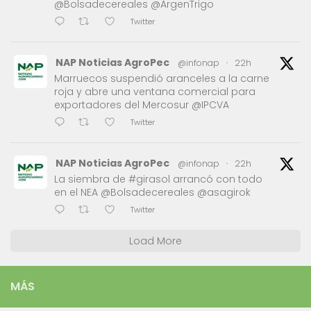
@Bolsadecereales @ArgenTrigo
Twitter
NAP Noticias AgroPec
@infonap
·
22h
Marruecos suspendió aranceles a la carne
roja y abre una ventana comercial para
exportadores del Mercosur @IPCVA
Twitter
NAP Noticias AgroPec
@infonap
·
22h
La siembra de #girasol arrancó con todo
en el NEA @Bolsadecereales @asagirok
Twitter
Load More
MÁS