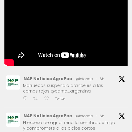
NAP Noticias AgroPec
@infonap
·
6h
Marruecos suspendió aranceles a las
carnes rojas @carne_argentina
Twitter
NAP Noticias AgroPec
@infonap
·
6h
El exceso de agua frena la siembra de trigo
y compromete a los ciclos cortos