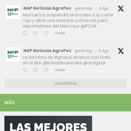
NAP Noticias AgroPec
@infonap
·
6 Ago
Marruecos suspendió aranceles a la carne
roja y abre una ventana comercial para
exportadores del Mercosur @IPCVA
Twitter
NAP Noticias AgroPec
@infonap
·
6 Ago
La siembra de #girasol arrancó con todo
en el NEA @Bolsadecereales @asagirok
Twitter
Load More
MÁS