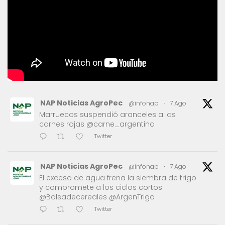
NAP Noticias AgroPec
@infonap
·
7 Ago
Marruecos suspendió aranceles a las
carnes rojas @carne_argentina
Twitter
NAP Noticias AgroPec
@infonap
·
7 Ago
El exceso de agua frena la siembra de trigo
y compromete a los ciclos cortos
@Bolsadecereales @ArgenTrigo
Twitter