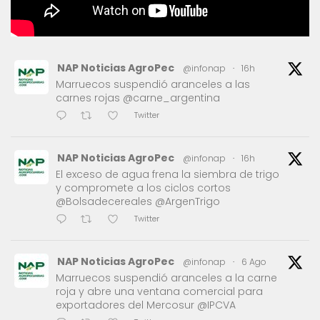
NAP Noticias AgroPec
@infonap
·
16h
Marruecos suspendió aranceles a las
carnes rojas @carne_argentina
Twitter
NAP Noticias AgroPec
@infonap
·
16h
El exceso de agua frena la siembra de trigo
y compromete a los ciclos cortos
@Bolsadecereales @ArgenTrigo
Twitter
NAP Noticias AgroPec
@infonap
·
6 Ago
Marruecos suspendió aranceles a la carne
roja y abre una ventana comercial para
exportadores del Mercosur @IPCVA