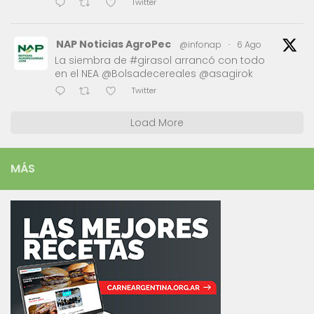
Twitter
NAP Noticias AgroPec
@infonap
·
6 Ago
La siembra de #girasol arrancó con todo
en el NEA @Bolsadecereales @asagirok
Twitter
Load More
MÁS