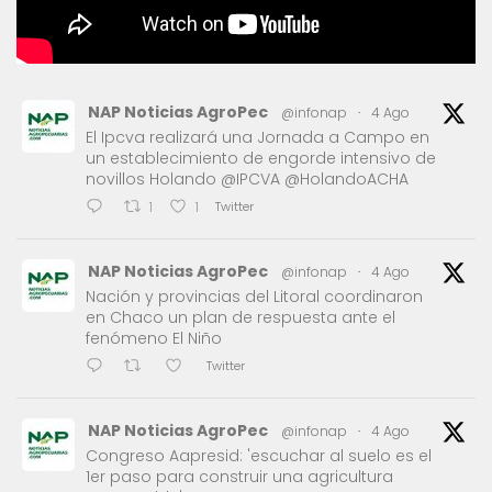
NAP Noticias AgroPec
@infonap
·
4 Ago
El Ipcva realizará una Jornada a Campo en
un establecimiento de engorde intensivo de
novillos Holando @IPCVA @HolandoACHA
Twitter
1
1
NAP Noticias AgroPec
@infonap
·
4 Ago
Nación y provincias del Litoral coordinaron
en Chaco un plan de respuesta ante el
fenómeno El Niño
Twitter
NAP Noticias AgroPec
@infonap
·
4 Ago
Congreso Aapresid: 'escuchar al suelo es el
1er paso para construir una agricultura