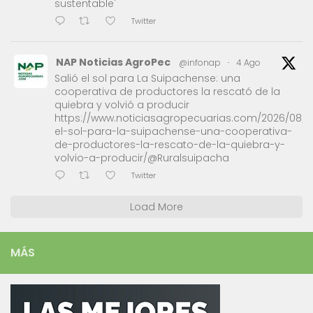
sustentable'
Twitter
NAP Noticias AgroPec
@infonap
·
4 Ago
Salió el sol para La Suipachense: una
cooperativa de productores la rescató de la
quiebra y volvió a producir
https://www.noticiasagropecuarias.com/2026/08/0
el-sol-para-la-suipachense-una-cooperativa-
de-productores-la-rescato-de-la-quiebra-y-
volvio-a-producir/@Ruralsuipacha
Twitter
Load More
MÁS