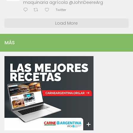
maquinaria agrícola @JohnDeereArg
Twitter
Load More
MÁS