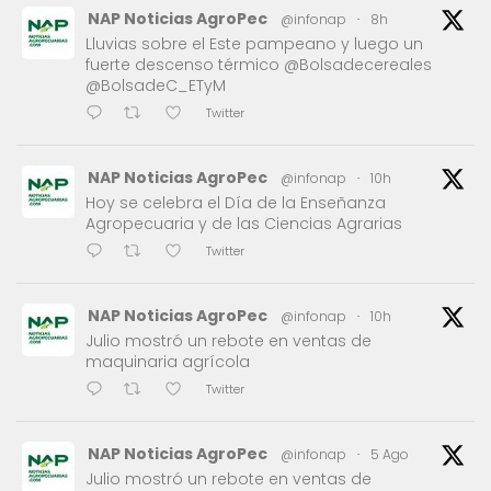
NAP Noticias AgroPec
@infonap
·
8h
Lluvias sobre el Este pampeano y luego un
fuerte descenso térmico @Bolsadecereales
@BolsadeC_ETyM
Twitter
NAP Noticias AgroPec
@infonap
·
10h
Hoy se celebra el Día de la Enseñanza
Agropecuaria y de las Ciencias Agrarias
Twitter
NAP Noticias AgroPec
@infonap
·
10h
Julio mostró un rebote en ventas de
maquinaria agrícola
Twitter
NAP Noticias AgroPec
@infonap
·
5 Ago
Julio mostró un rebote en ventas de