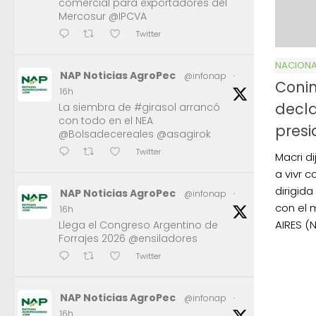
comercial para exportadores del
Mercosur @IPCVA
Twitter
NACIONA
NAP Noticias AgroPec
@infonap
·
Conin
16h
decla
La siembra de #girasol arrancó
con todo en el NEA
presi
@Bolsadecereales @asagirok
Twitter
Macri d
a vivr c
dirigida
NAP Noticias AgroPec
@infonap
·
con el 
16h
AIRES (N
Llega el Congreso Argentino de
Forrajes 2026 @ensiladores
Twitter
NAP Noticias AgroPec
@infonap
·
16h