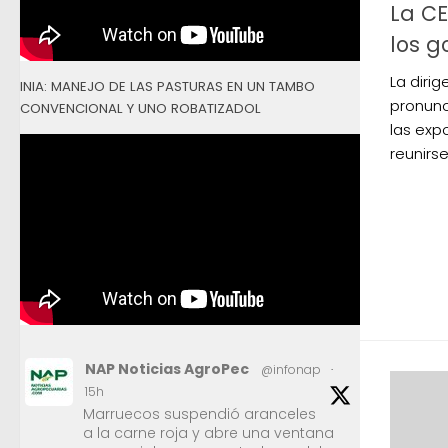
La CE
los 
La diri
INIA: MANEJO DE LAS PASTURAS EN UN TAMBO
pronunc
CONVENCIONAL Y UNO ROBATIZADOL
las exp
reunirs
NAP Noticias AgroPec
@infonap
·
15h
Marruecos suspendió aranceles
a la carne roja y abre una ventana