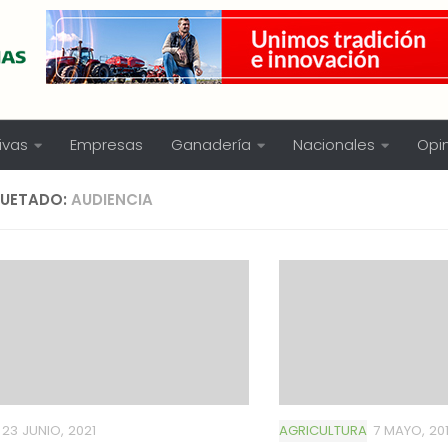
ivas
Empresas
Ganadería
Nacionales
Opi
QUETADO:
AUDIENCIA
23 JUNIO, 2021
AGRICULTURA
7 MAYO, 20