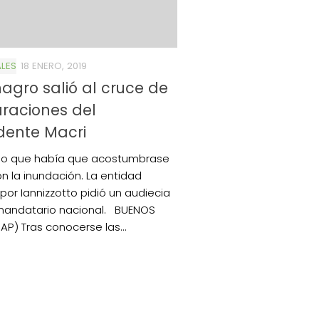
LES
18 ENERO, 2019
agro salió al cruce de
raciones del
dente Macri
ijo que había que acostumbrase
on la inundación. La entidad
 por Iannizzotto pidió un audiecia
mandatario nacional. BUENOS
AP) Tras conocerse las...