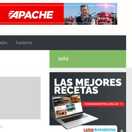
nión
Turismo
MÁS
19