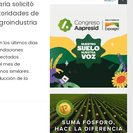
ia solicitó
toridades de
groindustria
 los últimos días
undaciones
afectados
el mes de
nos similares.
ucción de la