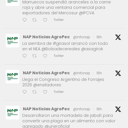
Marruecos suspendió aranceles a la carne
roja y abre una ventana comercial para
exportadores del Mercosur @IPCVA
Twitter
NAP Noticias AgroPec
@infonap
·
18h
La siembra de #girasol arrancó con todo
en el NEA @Bolsadecereales @asagirok
Twitter
NAP Noticias AgroPec
@infonap
·
18h
Llega el Congreso Argentino de Forrajes
2026 @ensiladores
Twitter
NAP Noticias AgroPec
@infonap
·
18h
Desarrollaron una mortadela de jabalí para
convertir una plaga en un alimento con valor
agregado @uneroficial