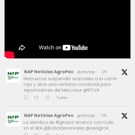
NAP Noticias AgroPec
@infonap
·
17h
Marruecos suspendió aranceles a la carne
roja y abre una ventana comercial para
exportadores del Mercosur @IPCVA
Twitter
NAP Noticias AgroPec
@infonap
·
17h
La siembra de #girasol arrancó con todo
en el NEA @Bolsadecereales @asagirok