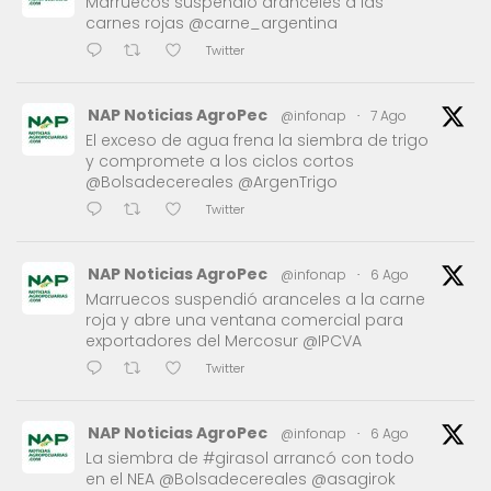
Marruecos suspendió aranceles a las
carnes rojas @carne_argentina
Twitter
NAP Noticias AgroPec
@infonap
·
7 Ago
El exceso de agua frena la siembra de trigo
y compromete a los ciclos cortos
@Bolsadecereales @ArgenTrigo
Twitter
NAP Noticias AgroPec
@infonap
·
6 Ago
Marruecos suspendió aranceles a la carne
roja y abre una ventana comercial para
exportadores del Mercosur @IPCVA
Twitter
NAP Noticias AgroPec
@infonap
·
6 Ago
La siembra de #girasol arrancó con todo
en el NEA @Bolsadecereales @asagirok