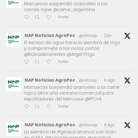
Marruecos suspendió aranceles a las
carnes rojas @carne_argentina
Twitter
NAP Noticias AgroPec
@infonap
·
22h
El exceso de agua frena la siembra de trigo
y compromete a los ciclos cortos
@Bolsadecereales @ArgenTrigo
Twitter
NAP Noticias AgroPec
@infonap
·
6 Ago
Marruecos suspendió aranceles a la carne
roja y abre una ventana comercial para
exportadores del Mercosur @IPCVA
Twitter
NAP Noticias AgroPec
@infonap
·
6 Ago
La siembra de #girasol arrancó con todo
en el NEA @Bolsadecereales @asagirok