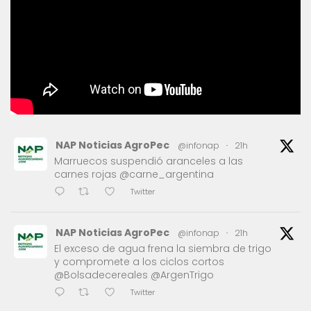
NAP Noticias AgroPec
@infonap
·
21h
Marruecos suspendió aranceles a las
carnes rojas @carne_argentina
Twitter
NAP Noticias AgroPec
@infonap
·
21h
El exceso de agua frena la siembra de trigo
y compromete a los ciclos cortos
@Bolsadecereales @ArgenTrigo
Twitter