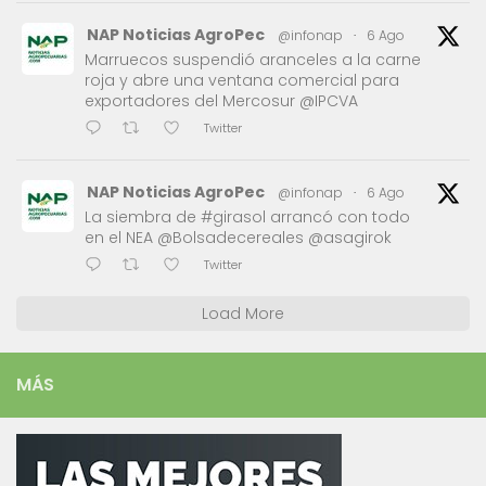
NAP Noticias AgroPec
@infonap
·
6 Ago
Marruecos suspendió aranceles a la carne
roja y abre una ventana comercial para
exportadores del Mercosur @IPCVA
Twitter
NAP Noticias AgroPec
@infonap
·
6 Ago
La siembra de #girasol arrancó con todo
en el NEA @Bolsadecereales @asagirok
Twitter
Load More
MÁS