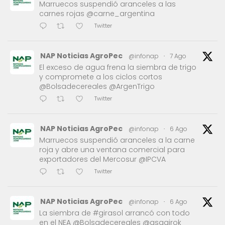
Marruecos suspendió aranceles a las
carnes rojas @carne_argentina
Twitter
NAP Noticias AgroPec
@infonap
·
7 Ago
El exceso de agua frena la siembra de trigo
y compromete a los ciclos cortos
@Bolsadecereales @ArgenTrigo
Twitter
NAP Noticias AgroPec
@infonap
·
6 Ago
Marruecos suspendió aranceles a la carne
roja y abre una ventana comercial para
exportadores del Mercosur @IPCVA
Twitter
NAP Noticias AgroPec
@infonap
·
6 Ago
La siembra de #girasol arrancó con todo
en el NEA @Bolsadecereales @asagirok