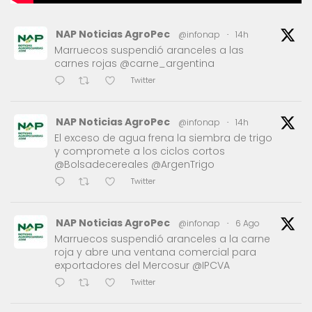
NAP Noticias AgroPec
@infonap
·
14h
Marruecos suspendió aranceles a las
carnes rojas @carne_argentina
Twitter
NAP Noticias AgroPec
@infonap
·
14h
El exceso de agua frena la siembra de trigo
y compromete a los ciclos cortos
@Bolsadecereales @ArgenTrigo
Twitter
NAP Noticias AgroPec
@infonap
·
6 Ago
Marruecos suspendió aranceles a la carne
roja y abre una ventana comercial para
exportadores del Mercosur @IPCVA
Twitter