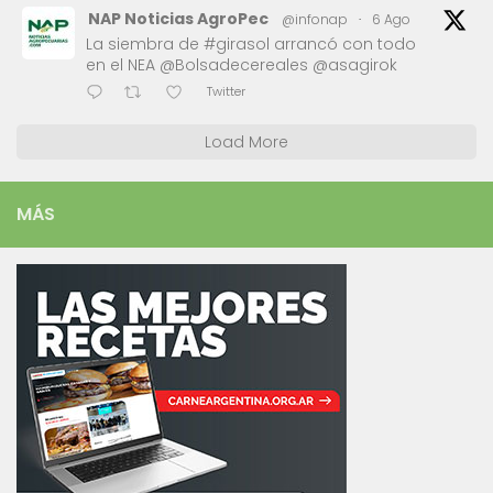
NAP Noticias AgroPec
@infonap
·
6 Ago
La siembra de #girasol arrancó con todo
en el NEA @Bolsadecereales @asagirok
Twitter
Load More
MÁS