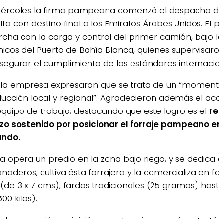
iércoles la firma pampeana comenzó el despacho 
lfa con destino final a los Emiratos Árabes Unidos. El
cha con la carga y control del primer camión, bajo la
nicos del Puerto de Bahía Blanca, quienes supervisa
segurar el cumplimiento de los estándares internacio
la empresa expresaron que se trata de un “momento
ducción local y regional”. Agradecieron además el
equipo de trabajo, destacando que este logro es el
re
zo sostenido por posicionar el forraje pampeano e
undo.
ma opera un predio en la zona bajo riego, y se dedica 
naderos, cultiva ésta forrajera y la comercializa en 
 (de 3 x 7 cms), fardos tradicionales (25 gramos) ha
00 kilos).