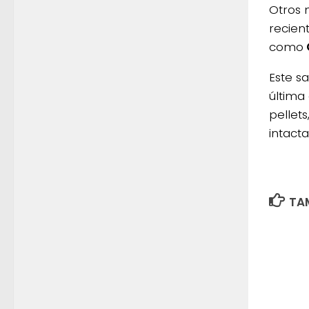
Otros
recien
como
Este sa
última
pellet
intact
TAM