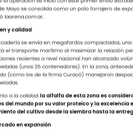
 la operación se inició con este primer envío estratég
de Mayo se consolida como un polo forrajero de expo
ó laarena.com.ar.
en y calidad
cadería se envía en megafardos compactados, una 
za el transporte marítimo al maximizar la relación p
iones recientes a nivel nacional han alcanzado vol
neladas (unos 25 contenedores). En la zona, anteced
o (como los de la firma Curacó) manejaron despach
neladas.
to a la calidad:
la alfalfa de esta zona es consider
s del mundo por su valor proteico y la excelencia e
iento del cultivo desde la siembra hasta la entrega
rcado en expansión