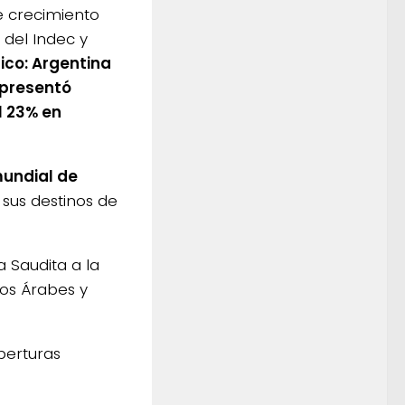
e crecimiento
 del Indec y
ico: Argentina
representó
l 23% en
undial de
o sus destinos de
a Saudita a la
os Árabes y
perturas