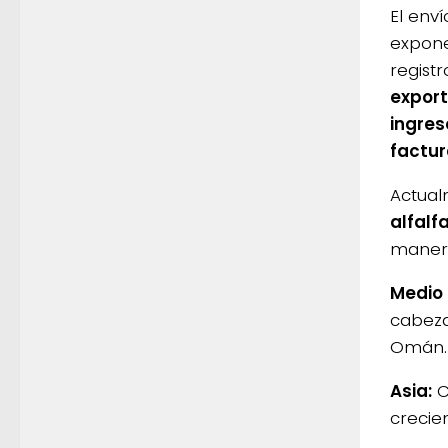
El env
expone
registr
export
ingres
factur
Actual
alfalf
manera
Medio 
cabeza
Omán.
Asia:
C
crecie