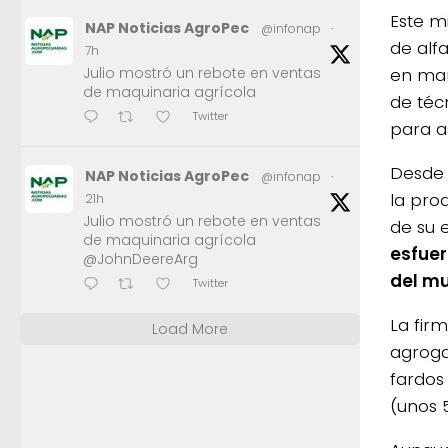
Este m
NAP Noticias AgroPec
@infonap
·
de alfa
7h
en mar
Julio mostró un rebote en ventas
de maquinaria agrícola
de téc
Twitter
para a
Desde 
NAP Noticias AgroPec
@infonap
·
la pro
21h
Julio mostró un rebote en ventas
de su 
de maquinaria agrícola
esfuer
@JohnDeereArg
del m
Twitter
La fir
Load More
agroga
fardos
(unos 5