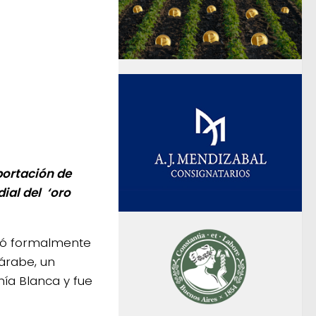
portación de
ial del ‘oro
ció formalmente
árabe, un
hía Blanca y fue