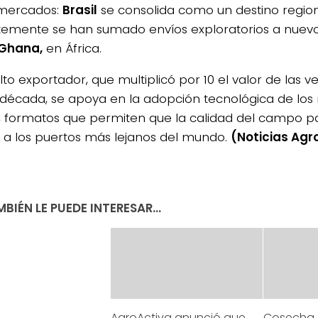
 mercados:
Brasil
se consolida como un destino region
temente se han sumado envíos exploratorios a nuevo
Ghana,
en África.
lto exportador, que multiplicó por 10 el valor de las v
 década, se apoya en la adopción tecnológica de lo
s, formatos que permiten que la calidad del campo
a a los puertos más lejanos del mundo.
(Noticias Agr
BIÉN LE PUEDE INTERESAR...
AgroActiva anunció que
Cosecha 