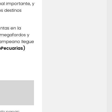
al importante, y
s destinos
entas en la
s megafardos y
 pampeano llegue
oPecuarias)
de papas: