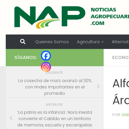
Skip to content
Quienes Somos
Agricultura
Alternat
SÍGANOS:
ECONO
SIGUIENTE
Al
La cosecha de maíz avanzó al 30%
con rindes importantes en el
promedio
Ár
ANTERIOR
‘La patria es la infancia’: Nora Iniesta
POR
GAB
convierte el Cabildo en un territorio
de memoria, escuela y escarapelas