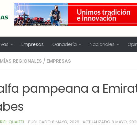
ivas
Empresas
Ganadería
Nacionales
Opi
MÍAS REGIONALES
/
EMPRESAS
falfa pampeana a Emira
abes
RIEL QUAIZEL
· PUBLICADO
8 MAYO, 2026
· ACTUALIZADO
8 MAYO, 202