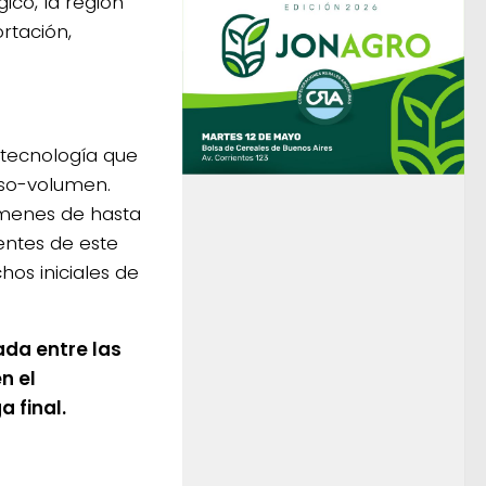
ico, la región
rtación,
tecnología que
eso-volumen.
úmenes de hasta
entes de este
os iniciales de
ada entre las
n el
 final.