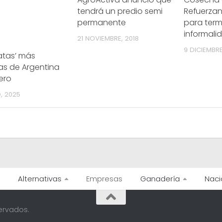
tendrá un predio semi
Refuerzan
permanente
para term
informali
21 NOVIEMBRE, 2018
9 DICIEMBRE
atas’ más
as de Argentina
ero
, 2025
Alternativas
Empresas
Ganadería
Naci
ervados.