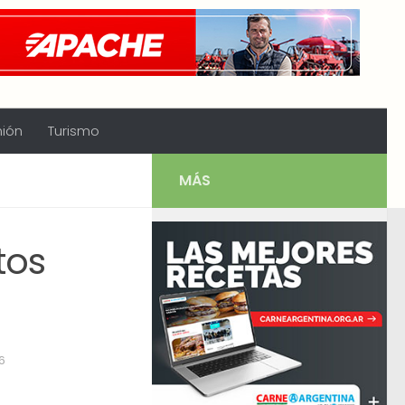
nión
Turismo
MÁS
tos
6