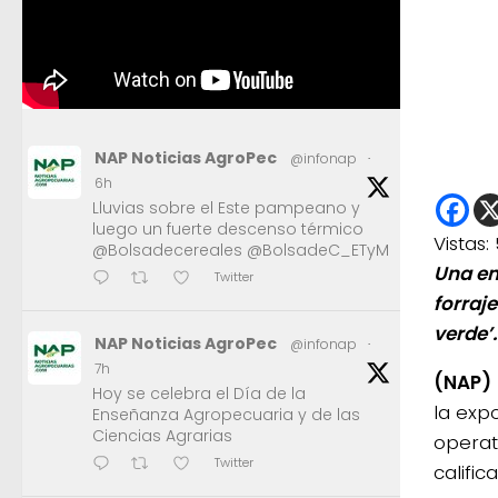
NAP Noticias AgroPec
@infonap
·
6h
Lluvias sobre el Este pampeano y
luego un fuerte descenso térmico
Vistas:
@Bolsadecereales @BolsadeC_ETyM
Una em
Twitter
forraj
verde’.
NAP Noticias AgroPec
@infonap
·
7h
(NAP)
Hoy se celebra el Día de la
la exp
Enseñanza Agropecuaria y de las
Ciencias Agrarias
operat
Twitter
califi