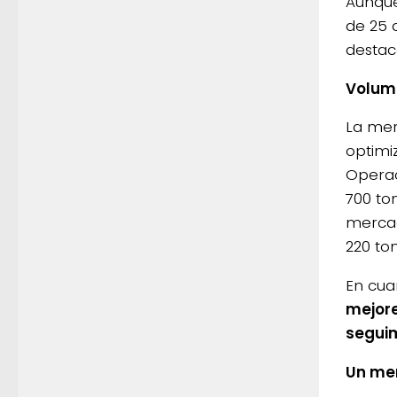
Aunque
de 25 
destac
Volum
La mer
optimi
Operac
700 to
mercad
220 to
En cuan
mejore
seguim
Un me