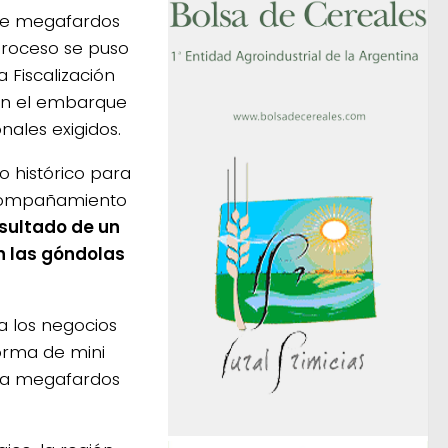
de megafardos
 proceso se puso
 Fiscalización
ron el embarque
nales exigidos.
 histórico para
 acompañamiento
sultado de un
n las góndolas
a los negocios
forma de mini
sta megafardos