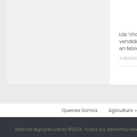
Las ‘ch
vendid
en febr
4 MARZO
Quienes Somos
Agricultura
Noticias Agropecuarias ©2024. Todos los derechos res