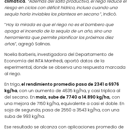
climática.
“Además del salto productivo, el riego reduce el
riesgo en ciclos con déficit hídrico, incluso cuando una
sequía haría inviables los planteos en secano
”, indicó.
“
Hoy la mirada es que el riego no es el bombero que
apaga el incendio de la sequía de un año, sino una
herramienta que permite planificar los próximos diez
año
s”, agregó Salinas.
Noelia Barberis, investigadora del Departamento de
Economía del INTA Manfredi, aportó datos de la
experimental, donde se observa una respuesta marcada
al riego.
En trigo,
el rendimiento promedio pasa de 2341 a 6976
kg/ha
, con un aumento de 4635 kg/ha, y casi triplica al
del secano. En
maíz, sube de 7740 a 14.890 kg/ha,
con
una mejora de 7150 kg/ha, equivalente a casi el doble. En
soja de segunda, pasa de 2550 a 3543 kg/ha, con una
suba de 993 kg/ha.
Ese resultado se alcanza con aplicaciones promedio de