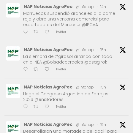
NAP Noticias AgroPec
@infonap
·
14h
Marruecos suspendió aranceles a la carne
roja y abre una ventana comercial para
exportadores del Mercosur @IPCVA
Twitter
NAP Noticias AgroPec
@infonap
·
15h
La siembra de #girasol arrancó con todo
en el NEA @Bolsadecereales @asagirok
Twitter
NAP Noticias AgroPec
@infonap
·
15h
Llega el Congreso Argentino de Forrajes
2026 @ensiladores
Twitter
NAP Noticias AgroPec
@infonap
·
15h
Desarrollaron una mortadela de jabalí para