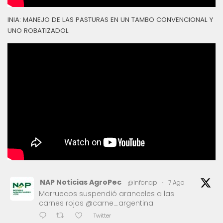
INIA: MANEJO DE LAS PASTURAS EN UN TAMBO CONVENCIONAL Y
UNO ROBATIZADOL
NAP Noticias AgroPec
@infonap
·
7 Ago
Marruecos suspendió aranceles a las
carnes rojas @carne_argentina
Twitter