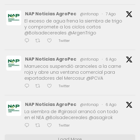
NAP Noticias AgroPec
@infonap
·
7 Ago
El exceso de agua frena la siembra de trigo
y compromete a los ciclos cortos
@Bolsadecereales @ArgenTrigo
Twitter
NAP Noticias AgroPec
@infonap
·
6 Ago
Marruecos suspendió aranceles a la carne
roja y abre una ventana comercial para
exportadores del Mercosur @IPCVA
Twitter
NAP Noticias AgroPec
@infonap
·
6 Ago
La siembra de #girasol arrancó con todo
en el NEA @Bolsadecereales @asagirok
Twitter
Load More