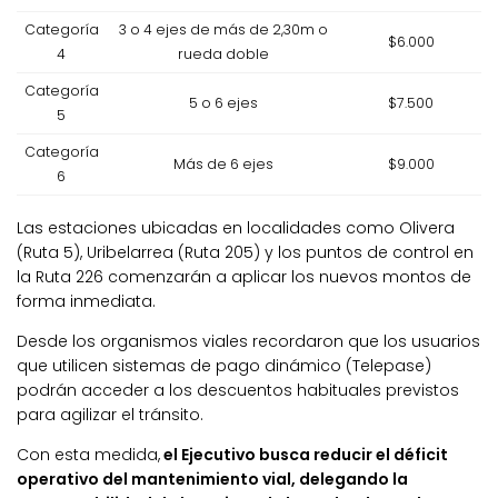
Categoría
3 o 4 ejes de más de 2,30m o
$6.000
4
rueda doble
Categoría
5 o 6 ejes
$7.500
5
Categoría
Más de 6 ejes
$9.000
6
Las estaciones ubicadas en localidades como Olivera
(Ruta 5), Uribelarrea (Ruta 205) y los puntos de control en
la Ruta 226 comenzarán a aplicar los nuevos montos de
forma inmediata.
Desde los organismos viales recordaron que los usuarios
que utilicen sistemas de pago dinámico (Telepase)
podrán acceder a los descuentos habituales previstos
para agilizar el tránsito.
Con esta medida,
el Ejecutivo busca reducir el déficit
operativo del mantenimiento vial, delegando la