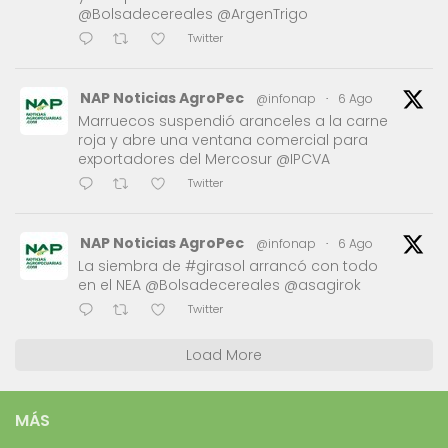
@Bolsadecereales @ArgenTrigo
Twitter
NAP Noticias AgroPec
@infonap
·
6 Ago
Marruecos suspendió aranceles a la carne
roja y abre una ventana comercial para
exportadores del Mercosur @IPCVA
Twitter
NAP Noticias AgroPec
@infonap
·
6 Ago
La siembra de #girasol arrancó con todo
en el NEA @Bolsadecereales @asagirok
Twitter
Load More
MÁS