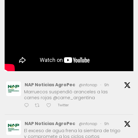
NAP Noticias AgroPec
@infonap
·
9h
Marruecos suspendió aranceles a las
carnes rojas @carne_argentina
Twitter
NAP Noticias AgroPec
@infonap
·
9h
El exceso de agua frena la siembra de trigo
y compromete a los ciclos cortos