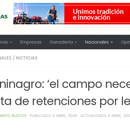
ivas
Empresas
Ganadería
Nacionales
Opi
NALES
/
NOTICIAS
ninagro: ‘el campo nece
ta de retenciones por le
ARDO BUSTOS
· PUBLICADO
9 ABRIL, 2026
· ACTUALIZADO
9 ABRIL, 20