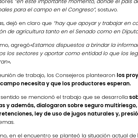
adores
“en este importante momento, donde el país de
oales para el campo en el Congreso”
, sostuvo.
, dejó en claro que
“hay que apoyar y trabajar en c
ón de agricultura tanto en el Senado como en Diput
timo, agregó
«Estamos dispuestos a brindar la informa
os los sectores y aportar como entidad lo que los leg
ran»
.
reunión de trabajo, los Consejeros plantearon
los pro
 campo necesita y que los productores esperan.
 sentido se mencionó el trabajo que se desarrolla
sob
as y además, dialogaron sobre seguro multiriesgo,
 retenciones, ley de uso de jugos naturales y, presió
temas.
mo, en el encuentro se planteó la situación actual de