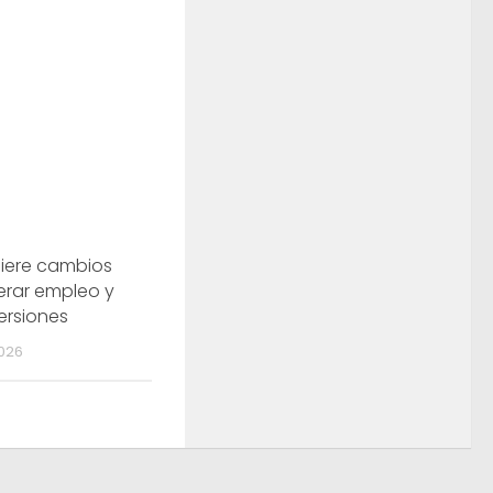
uiere cambios
erar empleo y
versiones
026