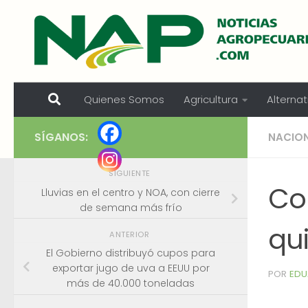
Skip to content
Quienes Somos
Agricultura
Alternat
SÍGANOS:
NACIO
SIGUIENTE
Co
Lluvias en el centro y NOA, con cierre
de semana más frío
qui
ANTERIOR
El Gobierno distribuyó cupos para
exportar jugo de uva a EEUU por
POR
EDU
más de 40.000 toneladas