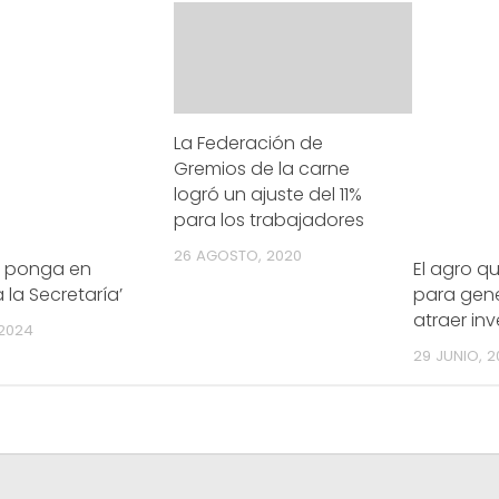
La Federación de
Gremios de la carne
logró un ajuste del 11%
para los trabajadores
26 AGOSTO, 2020
e ponga en
El agro q
la Secretaría’
para gen
atraer in
 2024
29 JUNIO, 2