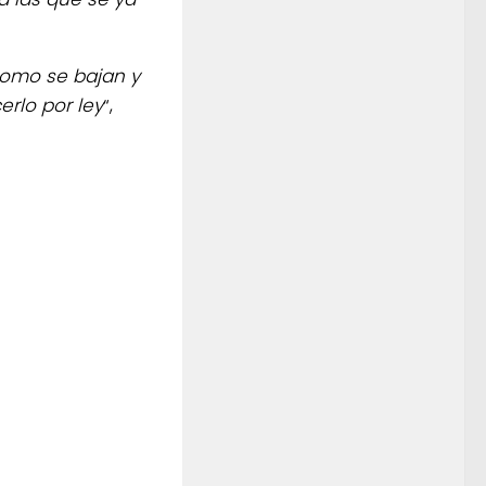
como se bajan y
rlo por ley
“,