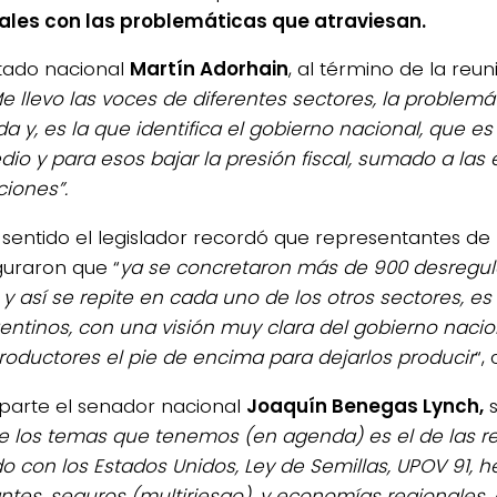
ales con las problemáticas que atraviesan.
utado nacional
Martín Adorhain
, al término de la reu
e llevo las voces de diferentes sectores, la problem
a y, es la que identifica el gobierno nacional, que es
dio y para esos bajar la presión fiscal, sumado a la
ciones”.
sentido el legislador recordó que representantes de la
guraron que “
ya se concretaron más de 900 desregul
 y así se repite en cada uno de los otros sectores, es
gentinos, con una visión muy clara del gobierno nacio
productores el pie de encima para dejarlos producir
“,
 parte el senador nacional
Joaquín Benegas Lynch,
s
e los temas que tenemos (en agenda) es el de las re
o con los Estados Unidos, Ley de Semillas, UPOV 91, he
zantes, seguros (multiriesgo), y economías regionales,