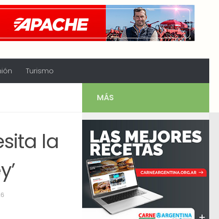
nión
Turismo
MÁS
sita la
y’
26