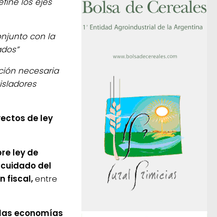
fine los ejes
onjunto con la
ados”
ción necesaria
isladores
yectos de ley
re ley de
 cuidado del
n fiscal,
entre
las economías