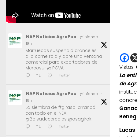
NAP Noticias AgroPec
@infonap
·
18h
Marruecos suspendió aranceles
a la carne roja y abre una ventana
comercial para exportadores del
Vistas:
Mercosur @IPCVA
Lo ent
Twitter
de Agr
instit
NAP Noticias AgroPec
@infonap
·
concre
19h
La siembra de #girasol arrancó
Ganade
con todo en el NEA
Benega
@Bolsadecereales @asagirok
Twitter
Lucas