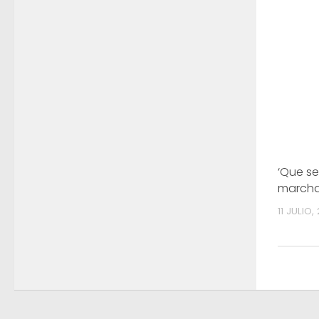
‘Que s
marcha 
11 JULIO,