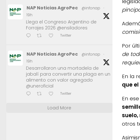
legisl
NAP Noticias AgroPec
@infonap
·
pincip
19h
Llega el Congreso Argentino de
Además
Forrajes 2026 @ensiladores
comisi
Twitter
Por úl
de tod
NAP Noticias AgroPec
@infonap
·
19h
requie
Desarrollaron una mortadela de
jabalí para convertir una plaga en un
En la 
alimento con valor agregado
que el
@uneroficial
Twitter
En ese
semill
Load More
suelo,
otros 
Asimis