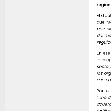
region
El dip
que: “
M
parecid
del me
regula
En ese 
le ase
sector,
los ar
a los 
Por su
“
Uno d
acuerd
fertili