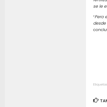
se le 
“
Pero 
desde 
conclu
Etiquetas
TAM