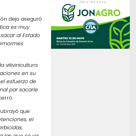
nión dejo aseguró
ática es muy
 sacar al Estado
s emormes
 vitivinicultura
aciones en su
 el esfuerzo de
nal par sacarle
 cerró.
ubrayó que
tenciones, el
rbicidas,
 a las que se ya