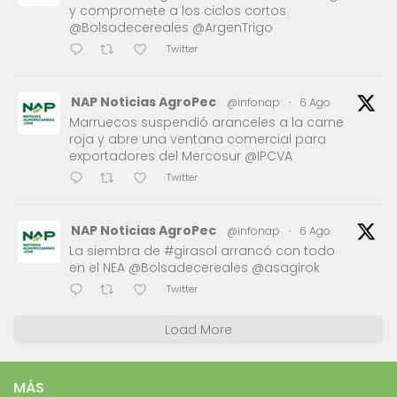
y compromete a los ciclos cortos
@Bolsadecereales @ArgenTrigo
Twitter
NAP Noticias AgroPec
@infonap
·
6 Ago
Marruecos suspendió aranceles a la carne
roja y abre una ventana comercial para
exportadores del Mercosur @IPCVA
Twitter
NAP Noticias AgroPec
@infonap
·
6 Ago
La siembra de #girasol arrancó con todo
en el NEA @Bolsadecereales @asagirok
Twitter
Load More
MÁS