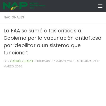
Skip to content
NACIONALES
La FAA se sumó a las críticas al
Gobierno por la vacunación antiaftosa
por ‘debilitar a un sistema que
funciona’:
POR
GABRIEL QUAIZEL
· PUBLICADO
17 MARZO, 2026
· ACTUALIZADO
18
MARZO, 2026