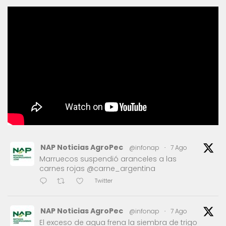
NAP Noticias AgroPec
@infonap
·
7 Ago
Marruecos suspendió aranceles a las
carnes rojas @carne_argentina
Twitter
NAP Noticias AgroPec
@infonap
·
7 Ago
El exceso de agua frena la siembra de trigo