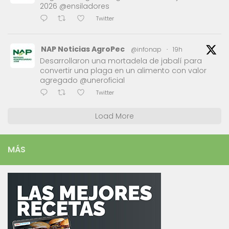
2026 @ensiladores
Twitter
NAP Noticias AgroPec
@infonap
·
19h
Desarrollaron una mortadela de jabalí para
convertir una plaga en un alimento con valor
agregado @uneroficial
Twitter
Load More
MÁS