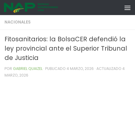
Skip to content
NACIONALES
Fitosanitarios: la BolsaCER defendió la
ley provincial ante el Superior Tribunal
de Justicia
POR
GABRIEL QUAIZEL
· PUBLICADO
4 MARZO, 2026
· ACTUALIZADO
4
MARZO, 2026