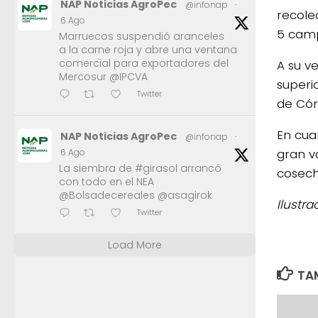
NAP Noticias AgroPec
@infonap
·
recole
6 Ago
5 camp
Marruecos suspendió aranceles
a la carne roja y abre una ventana
comercial para exportadores del
A su v
Mercosur @IPCVA
superi
Twitter
de Cór
En cua
NAP Noticias AgroPec
@infonap
·
gran va
6 Ago
La siembra de #girasol arrancó
cosech
con todo en el NEA
@Bolsadecereales @asagirok
Ilustr
Twitter
Load More
TAM