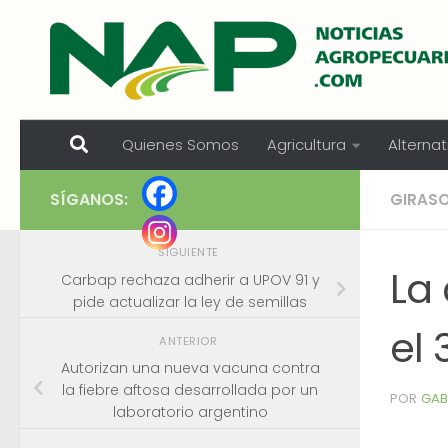
Skip to content
Quienes Somos
Agricultura
Alternat
SÍGANOS:
GIRAS
SIGUIENTE
La
Carbap rechaza adherir a UPOV 91 y
pide actualizar la ley de semillas
el
ANTERIOR
Autorizan una nueva vacuna contra
la fiebre aftosa desarrollada por un
POR
GAB
laboratorio argentino