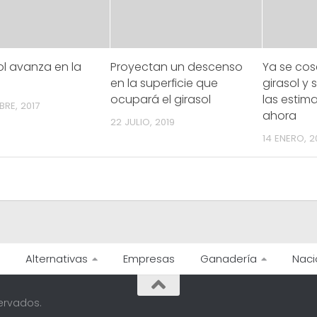
sol avanza en la
Proyectan un descenso
Ya se cos
en la superficie que
girasol y
ocupará el girasol
las estim
RE, 2017
ahora
22 JULIO, 2019
14 ENERO, 2
Alternativas
Empresas
Ganadería
Naci
ervados.