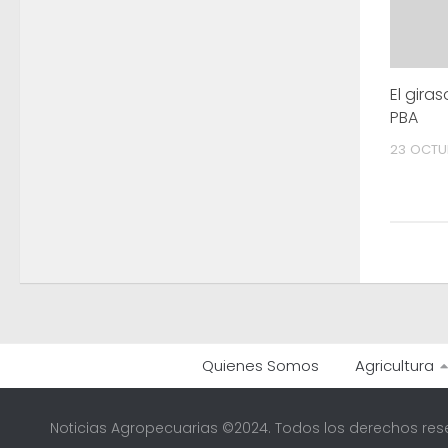
El gira
PBA
23 OCTUB
Quienes Somos
Agricultura
Noticias Agropecuarias ©2024. Todos los derechos res