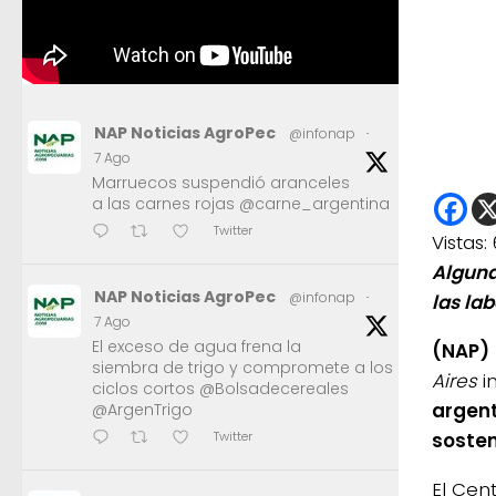
NAP Noticias AgroPec
@infonap
·
7 Ago
Marruecos suspendió aranceles
a las carnes rojas @carne_argentina
Twitter
Vistas:
Alguna
NAP Noticias AgroPec
@infonap
·
las la
7 Ago
El exceso de agua frena la
(NAP)
siembra de trigo y compromete a los
Aires
i
ciclos cortos @Bolsadecereales
argent
@ArgenTrigo
sosten
Twitter
El Cen