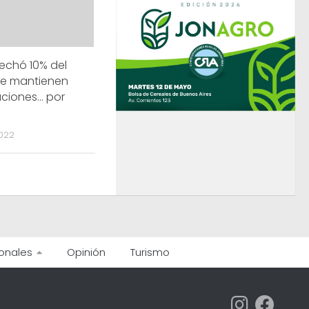
echó 10% del
 se mantienen
aciones… por
022
onales
Opinión
Turismo