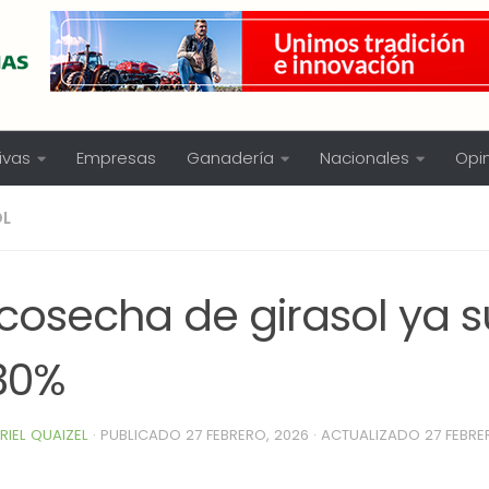
ivas
Empresas
Ganadería
Nacionales
Opi
OL
 cosecha de girasol ya 
 30%
RIEL QUAIZEL
· PUBLICADO
27 FEBRERO, 2026
· ACTUALIZADO
27 FEBRE