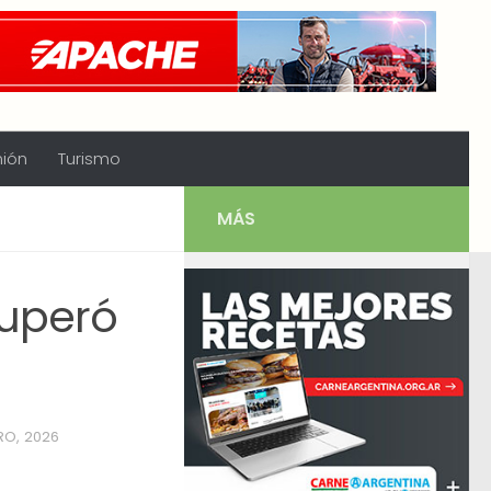
nión
Turismo
MÁS
superó
RO, 2026