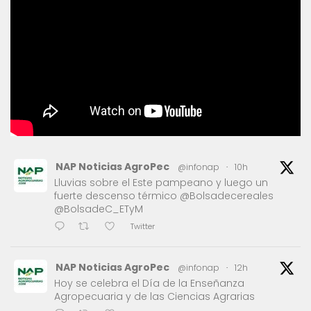
NAP Noticias AgroPec
@infonap
·
10h
Lluvias sobre el Este pampeano y luego un
fuerte descenso térmico @Bolsadecereales
@BolsadeC_ETyM
Twitter
NAP Noticias AgroPec
@infonap
·
12h
Hoy se celebra el Día de la Enseñanza
Agropecuaria y de las Ciencias Agrarias