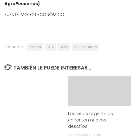
AgroPecuarias)
FUENTE: MOTOR ECONÓMICO
Etiquetas:
coseha
INTA
uvas
vitivinicultura
TAMBIÉN LE PUEDE INTERESAR...
Los vinos argentinos
enfrentan nuevos
desafíos
1 DICIEMBRE, 2017