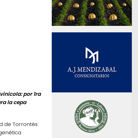
inícola: por 1ra
ra la cepa
d de Torrontés
genética