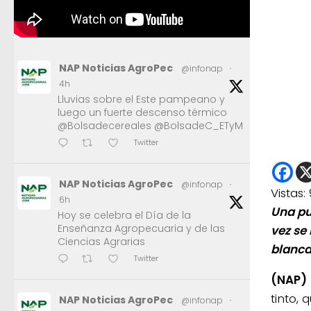
NAP Noticias AgroPec
@infonap
·
4h
Lluvias sobre el Este pampeano y
luego un fuerte descenso térmico
@Bolsadecereales @BolsadeC_ETyM
Twitter
NAP Noticias AgroPec
@infonap
·
Vistas:
6h
Una pu
Hoy se celebra el Día de la
Enseñanza Agropecuaria y de las
vez se
Ciencias Agrarias
blanca
Twitter
(NAP)
tinto,
NAP Noticias AgroPec
@infonap
·