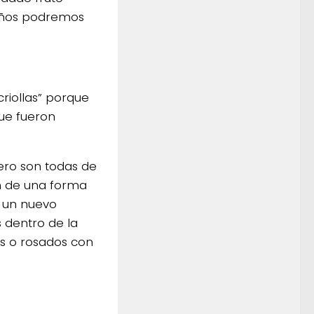
 años podremos
riollas” porque
ue fueron
ero son todas de
ón de una forma
en un nuevo
s dentro de la
ros o rosados con