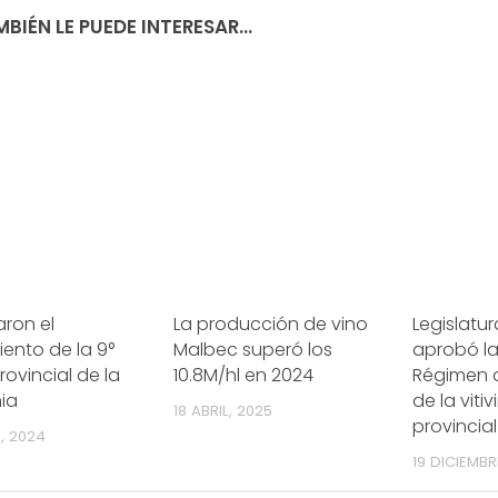
BIÉN LE PUEDE INTERESAR...
ron el
La producción de vino
Legislatu
ento de la 9°
Malbec superó los
aprobó la
rovincial de la
10.8M/hl en 2024
Régimen 
ia
de la vitiv
18 ABRIL, 2025
provincial
, 2024
19 DICIEMBR