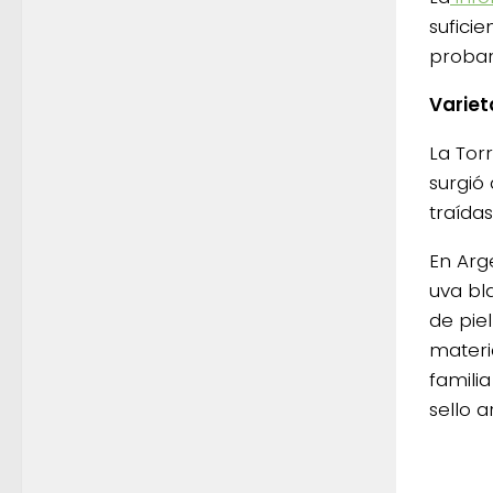
sufici
probar
Varieta
La Tor
surgió
traída
En Arg
uva bl
de piel
materi
familia
sello a