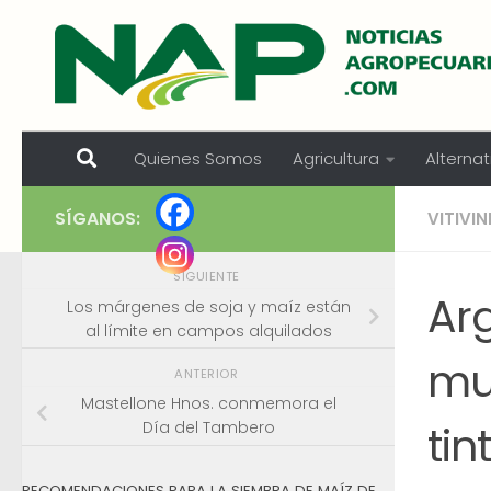
Skip to content
Quienes Somos
Agricultura
Alternat
SÍGANOS:
VITIVI
SIGUIENTE
Ar
Los márgenes de soja y maíz están
al límite en campos alquilados
mun
ANTERIOR
Mastellone Hnos. conmemora el
tin
Día del Tambero
RECOMENDACIONES PARA LA SIEMBRA DE MAÍZ DE