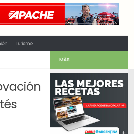
nión
Turismo
MÁS
ovación
ntés