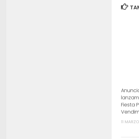
TAM
Anuncia
lanzami
Fiesta P
Vendim
11 MARZO