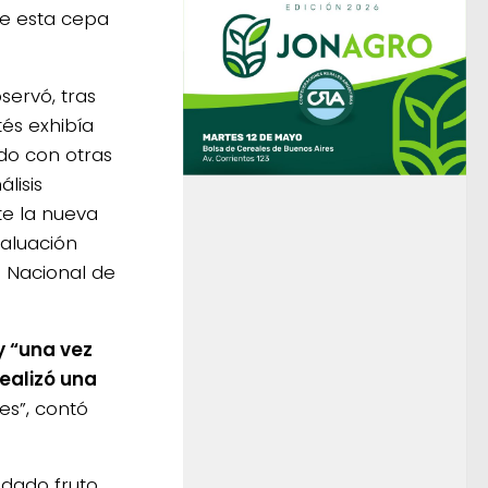
de esta cepa
servó, tras
és exhibía
ado con otras
lisis
te la nueva
valuación
o Nacional de
y “una vez
realizó una
es”, contó
dado fruto