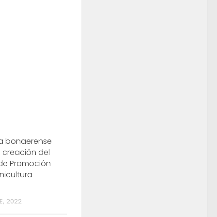
ra bonaerense
 creación del
de Promoción
inicultura
E, 2022