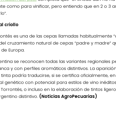
ente como para vinificar, pero entiendo que en 2 o 3
lo”.
l criollo
rontés es una de las cepas llamadas habitualmente “c
 del cruzamiento natural de cepas “padre y madre” q
s de Europa.
entina se reconocen todas las variantes regionales p
anca y con perfiles aromáticos distintivos. La aparici
 tinta podría traducirse, si se certifica oficialmente, 
al genético con potencial para estilos de vino inédito
 Torrontés, o incluso en la elaboración de tintos lige
rgentino distintivo.
(Noticias AgroPecuarias)