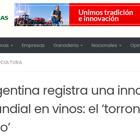
ivas
Empresas
Ganadería
Nacionales
Opi
NICULTURA
gentina registra una inn
dial en vinos: el ‘torro
to’