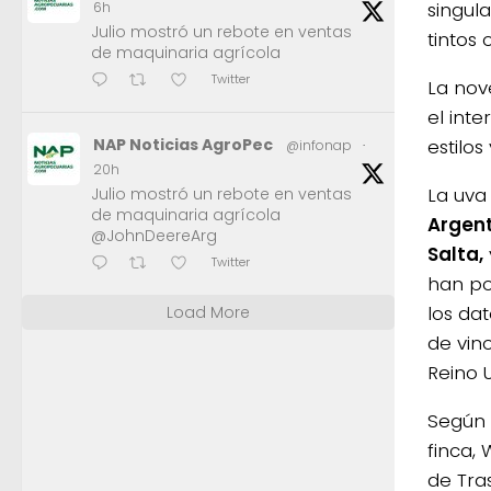
singul
6h
Julio mostró un rebote en ventas
tintos 
de maquinaria agrícola
Twitter
La nov
el int
estilo
NAP Noticias AgroPec
@infonap
·
20h
La uv
Julio mostró un rebote en ventas
de maquinaria agrícola
Argent
@JohnDeereArg
Salta,
Twitter
han po
los dat
Load More
de vin
Reino U
Según 
finca, 
de Tras