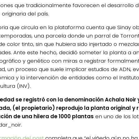
iones que tradicionalmente favorecen el desarrollo 
originaria del país.
toria que circula en la plataforma cuenta que Sinay ob
 temporadas, una parcela donde un parral de Torront
de color tinto, sin que hubiera sido injertado o mezcl
ades. Ante este hecho, decidió someter la planta a aná
gráfico y genético con miras a registrar formalmen
ad, un proceso que suele implicar estudios de ADN, e
mica y la intervención de entidades como el Institut
cultura (INV).
iedad se registró con la denominación Achala Noir 
da, (el propietario) reprodujo la planta original y 
ción de una hilera de 1000 plantas
en uno de los lot
ar_noir.
rmación del post
completa que “el viñedo aún no ha 