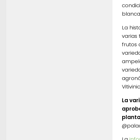
condic
blanca 
La his
varias
frutos 
varied
ampelo
varied
agronó
Vitivini
La var
aproba
planta
@palad
La
info