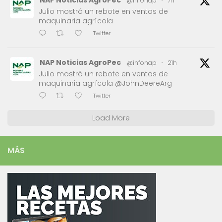
NAP Noticias AgroPec
@infonap
·
7h
Julio mostró un rebote en ventas de
maquinaria agrícola
Twitter
NAP Noticias AgroPec
@infonap
·
21h
Julio mostró un rebote en ventas de
maquinaria agrícola @JohnDeereArg
Twitter
Load More
MÁS