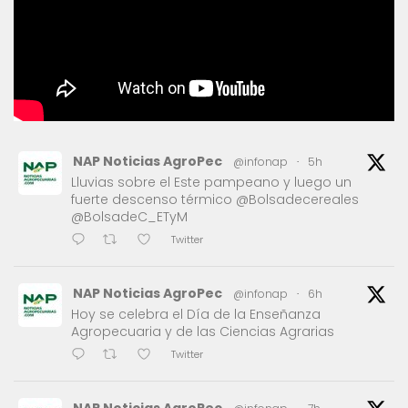
NAP Noticias AgroPec
@infonap
·
5h
Lluvias sobre el Este pampeano y luego un
fuerte descenso térmico @Bolsadecereales
@BolsadeC_ETyM
Twitter
NAP Noticias AgroPec
@infonap
·
6h
Hoy se celebra el Día de la Enseñanza
Agropecuaria y de las Ciencias Agrarias
Twitter