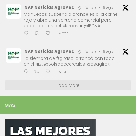
NAP Noticias AgroPec
@infonap
·
6 Ago
Marruecos suspendió aranceles a la carne
roja y abre una ventana comercial para
exportadores del Mercosur @IPCVA
Twitter
NAP Noticias AgroPec
@infonap
·
6 Ago
La siembra de #girasol arrancó con todo
en el NEA @Bolsadecereales @asagirok
Twitter
Load More
MÁS