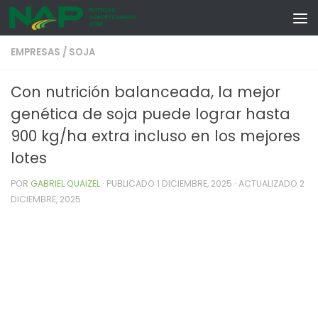
Skip to content
EMPRESAS
/
SOJA
Con nutrición balanceada, la mejor
genética de soja puede lograr hasta
900 kg/ha extra incluso en los mejores
lotes
POR
GABRIEL QUAIZEL
· PUBLICADO
1 DICIEMBRE, 2025
· ACTUALIZADO
2
DICIEMBRE, 2025