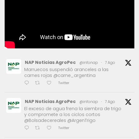
NAP Noticias AgroPec
@infonap
·
7 Ago
Marruecos suspendió aranceles a las
carnes rojas @carne_argentina
Twitter
NAP Noticias AgroPec
@infonap
·
7 Ago
El exceso de agua frena la siembra de trigo
y compromete a los ciclos cortos
@Bolsadecereales @ArgenTrigo
Twitter