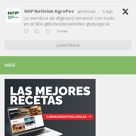
NAP Noticias AgroPec
@infonap
·
6 Ago
La siembra de #girasol arrancó con todo
en el NEA @Bolsadecereales @asagirok
Twitter
Load More
MÁS