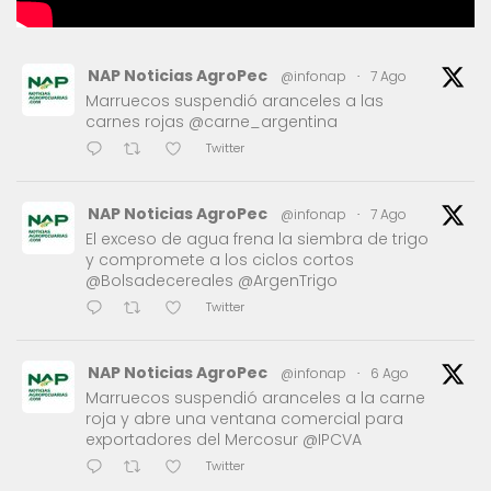
NAP Noticias AgroPec
@infonap
·
7 Ago
Marruecos suspendió aranceles a las
carnes rojas @carne_argentina
Twitter
NAP Noticias AgroPec
@infonap
·
7 Ago
El exceso de agua frena la siembra de trigo
y compromete a los ciclos cortos
@Bolsadecereales @ArgenTrigo
Twitter
NAP Noticias AgroPec
@infonap
·
6 Ago
Marruecos suspendió aranceles a la carne
roja y abre una ventana comercial para
exportadores del Mercosur @IPCVA
Twitter