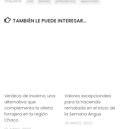
Etiquetas:
cría
dolares
prñestamos
reposicción
TAMBIÉN LE PUEDE INTERESAR...
Verdeos de invierno, una
Valores excepcionales
alternativa que
para la hacienda
complementa la oferta
rematada en el inicio de
forrajera en la región
la Semana Angus
Chaco
30 MAYO, 2023