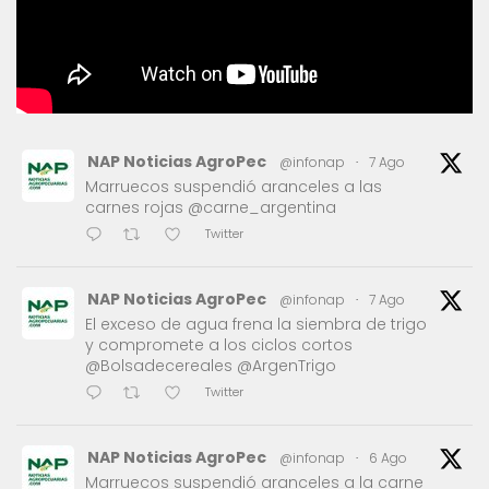
NAP Noticias AgroPec
@infonap
·
7 Ago
Marruecos suspendió aranceles a las
carnes rojas @carne_argentina
Twitter
NAP Noticias AgroPec
@infonap
·
7 Ago
El exceso de agua frena la siembra de trigo
y compromete a los ciclos cortos
@Bolsadecereales @ArgenTrigo
Twitter
NAP Noticias AgroPec
@infonap
·
6 Ago
Marruecos suspendió aranceles a la carne