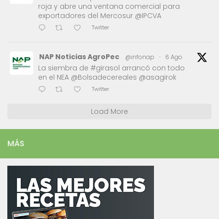
roja y abre una ventana comercial para
exportadores del Mercosur @IPCVA
Twitter
NAP Noticias AgroPec
@infonap
·
6 Ago
La siembra de #girasol arrancó con todo
en el NEA @Bolsadecereales @asagirok
Twitter
Load More
MÁS