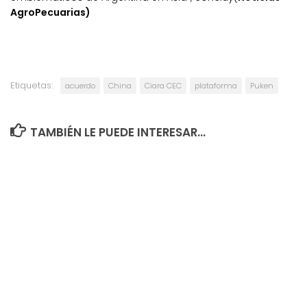
AgroPecuarias)
Etiquetas:
acuerdo
China
Ciara CEC
plataforma
Puken
TAMBIÉN LE PUEDE INTERESAR...