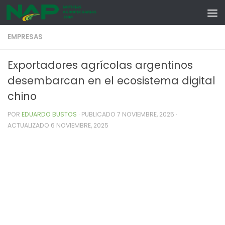
Skip to content
EMPRESAS
Exportadores agrícolas argentinos
desembarcan en el ecosistema digital
chino
POR
EDUARDO BUSTOS
· PUBLICADO
7 NOVIEMBRE, 2025
·
ACTUALIZADO
6 NOVIEMBRE, 2025