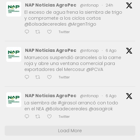
NAP Noticias AgroPec
@infonap
·
24h
El exceso de agua frena la siembra de trigo
y compromete a los ciclos cortos
@Bolsadecereales @ArgenTrigo
Twitter
NAP Noticias AgroPec
@infonap
·
6 Ago
Marruecos suspendió aranceles a la carne
roja y abre una ventana comercial para
exportadores del Mercosur @IPCVA
Twitter
NAP Noticias AgroPec
@infonap
·
6 Ago
La siembra de #girasol arrancó con todo
en el NEA @Bolsadecereales @asagirok
Twitter
Load More