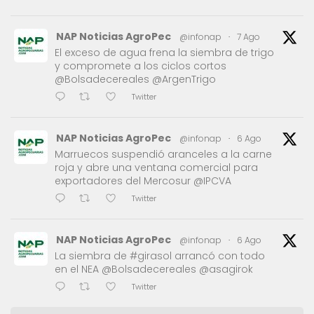
NAP Noticias AgroPec
@infonap
·
7 Ago
El exceso de agua frena la siembra de trigo
y compromete a los ciclos cortos
@Bolsadecereales @ArgenTrigo
Twitter
NAP Noticias AgroPec
@infonap
·
6 Ago
Marruecos suspendió aranceles a la carne
roja y abre una ventana comercial para
exportadores del Mercosur @IPCVA
Twitter
NAP Noticias AgroPec
@infonap
·
6 Ago
La siembra de #girasol arrancó con todo
en el NEA @Bolsadecereales @asagirok
Twitter