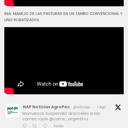
INIA: MANEJO DE LAS PASTURAS EN UN TAMBO CONVENCIONAL Y
UNO ROBATIZADOL
NAP Noticias AgroPec
@infonap
·
7 Ago
Marruecos suspendió aranceles a las
carnes rojas @carne_argentina
Twitter