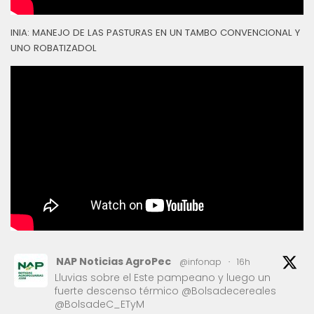
INIA: MANEJO DE LAS PASTURAS EN UN TAMBO CONVENCIONAL Y
UNO ROBATIZADOL
NAP Noticias AgroPec
@infonap
·
16h
Lluvias sobre el Este pampeano y luego un
fuerte descenso térmico @Bolsadecereales
@BolsadeC_ETyM