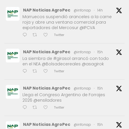
NAP Noticias AgroPec
@infonap
·
14h
Marruecos suspendió aranceles a la carne
roja y abre una ventana comercial para
exportadores del Mercosur @IPCVA
Twitter
NAP Noticias AgroPec
@infonap
·
15h
La siembra de #girasol arrancó con todo
en el NEA @Bolsadecereales @asagirok
Twitter
NAP Noticias AgroPec
@infonap
·
15h
Llega el Congreso Argentino de Forrajes
2026 @ensiladores
Twitter
NAP Noticias AgroPec
@infonap
·
15h