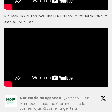
INIA: MANEJO DE LAS PASTURAS EN UN TAMBO CONVENCIONAL Y
UNO ROBATIZADOL
NAP Noticias AgroPec
@infonap
·
19h
Marruecos suspendió aranceles a las
carnes rojas @carne_argentina