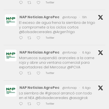
Twitter
NAP Noticias AgroPec
@infonap
·
19h
El exceso de agua frena la siembra de trigo
y compromete a los ciclos cortos
@Bolsadecereales @ArgenTrigo
Twitter
NAP Noticias AgroPec
@infonap
·
6 Ago
Marruecos suspendió aranceles a la carne
roja y abre una ventana comercial para
exportadores del Mercosur @IPCVA
Twitter
NAP Noticias AgroPec
@infonap
·
6 Ago
La siembra de #girasol arrancó con todo
en el NEA @Bolsadecereales @asagirok
Twitter