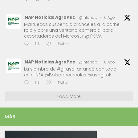
NAP Noticias AgroPec
@infonap
·
6 Ago
Marruecos suspendió aranceles a la carne
roja y abre una ventana comercial para
exportadores del Mercosur @IPCVA
Twitter
NAP Noticias AgroPec
@infonap
·
6 Ago
La siembra de #girasol arrancó con todo
en el NEA @Bolsadecereales @asagirok
Twitter
Load More
MÁS