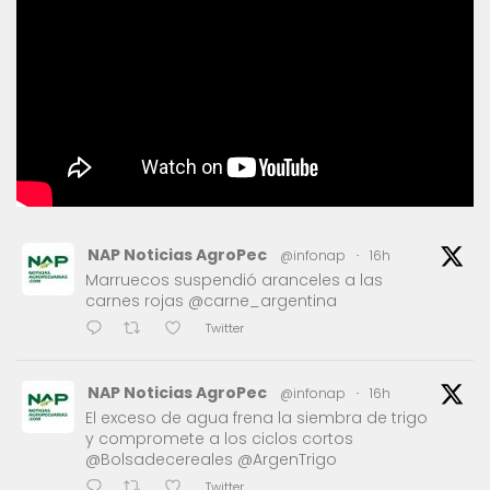
NAP Noticias AgroPec
@infonap
·
16h
Marruecos suspendió aranceles a las
carnes rojas @carne_argentina
Twitter
NAP Noticias AgroPec
@infonap
·
16h
El exceso de agua frena la siembra de trigo
y compromete a los ciclos cortos
@Bolsadecereales @ArgenTrigo
Twitter