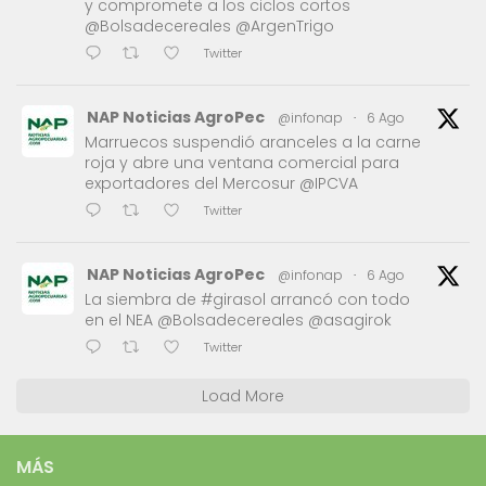
y compromete a los ciclos cortos
@Bolsadecereales @ArgenTrigo
Twitter
NAP Noticias AgroPec
@infonap
·
6 Ago
Marruecos suspendió aranceles a la carne
roja y abre una ventana comercial para
exportadores del Mercosur @IPCVA
Twitter
NAP Noticias AgroPec
@infonap
·
6 Ago
La siembra de #girasol arrancó con todo
en el NEA @Bolsadecereales @asagirok
Twitter
Load More
MÁS