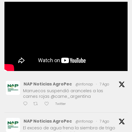
NAP Noticias AgroPec
@infonap
·
7 Ago
Marruecos suspendió aranceles a las
carnes rojas @carne_argentina
Twitter
NAP Noticias AgroPec
@infonap
·
7 Ago
El exceso de agua frena la siembra de trigo