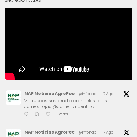
UNO ROBATIZADOL
NAP Noticias AgroPec
@infonap
·
7 Ago
Marruecos suspendió aranceles a las
carnes rojas @carne_argentina
Twitter
NAP Noticias AgroPec
@infonap
·
7 Ago