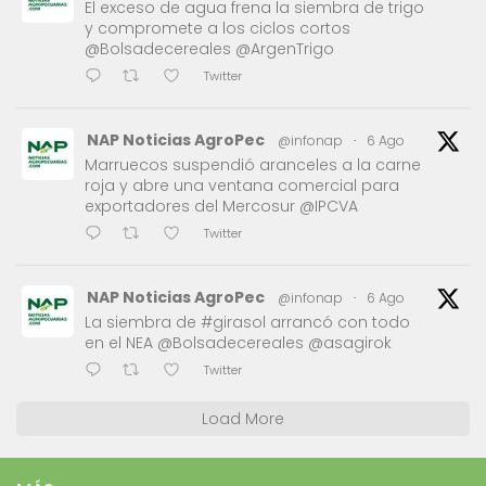
El exceso de agua frena la siembra de trigo
y compromete a los ciclos cortos
@Bolsadecereales @ArgenTrigo
Twitter
NAP Noticias AgroPec
@infonap
·
6 Ago
Marruecos suspendió aranceles a la carne
roja y abre una ventana comercial para
exportadores del Mercosur @IPCVA
Twitter
NAP Noticias AgroPec
@infonap
·
6 Ago
La siembra de #girasol arrancó con todo
en el NEA @Bolsadecereales @asagirok
Twitter
Load More