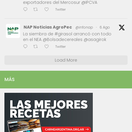
exportadores del Mercosur @IPCVA
Twitter
NAP Noticias AgroPec
@infonap
·
6 Ago
La siembra de #girasol arrancó con todo
en el NEA @Bolsadecereales @asagirok
Twitter
Load More
MÁS