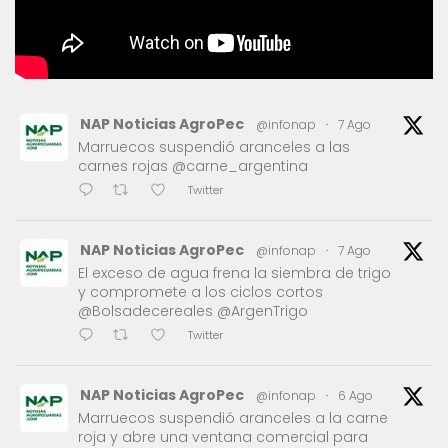
NAP Noticias AgroPec
@infonap
·
7 Ago
Marruecos suspendió aranceles a las
carnes rojas @carne_argentina
Twitter
NAP Noticias AgroPec
@infonap
·
7 Ago
El exceso de agua frena la siembra de trigo
y compromete a los ciclos cortos
@Bolsadecereales @ArgenTrigo
Twitter
NAP Noticias AgroPec
@infonap
·
6 Ago
Marruecos suspendió aranceles a la carne
roja y abre una ventana comercial para