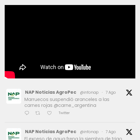
NAP Noticias AgroPec
@infonap
·
7 Ago
Marruecos suspendió aranceles a las
carnes rojas @carne_argentina
Twitter
NAP Noticias AgroPec
@infonap
·
7 Ago
El exceso de agua frena la siembra de trigo