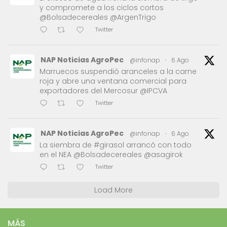
y compromete a los ciclos cortos
@Bolsadecereales @ArgenTrigo
Twitter
NAP Noticias AgroPec
@infonap
·
6 Ago
Marruecos suspendió aranceles a la carne
roja y abre una ventana comercial para
exportadores del Mercosur @IPCVA
Twitter
NAP Noticias AgroPec
@infonap
·
6 Ago
La siembra de #girasol arrancó con todo
en el NEA @Bolsadecereales @asagirok
Twitter
Load More
MÁS