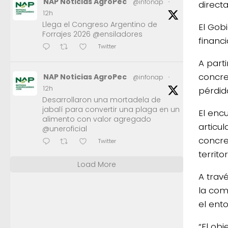
NAP Noticias AgroPec
@infonap
·
directa
12h
Llega el Congreso Argentino de
El Gob
Forrajes 2026 @ensiladores
financ
Twitter
A part
concret
NAP Noticias AgroPec
@infonap
·
12h
pérdid
Desarrollaron una mortadela de
jabalí para convertir una plaga en un
El enc
alimento con valor agregado
articu
@uneroficial
concre
Twitter
territor
Load More
A trav
la com
el ento
“El ob