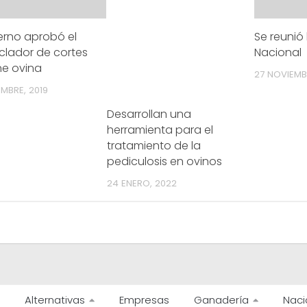
erno aprobó el
Se reunió
lador de cortes
Nacional
ne ovina
27 NOVIEMB
MBRE, 2019
Desarrollan una
herramienta para el
tratamiento de la
pediculosis en ovinos
24 ENERO, 2022
Alternativas
Empresas
Ganadería
Naci