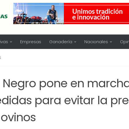
ivas
Empresas
Ganadería
Nacionales
Opi
S
o Negro pone en march
didas para evitar la pr
 ovinos