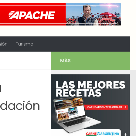
nión
Turismo
MÁS
a
edación