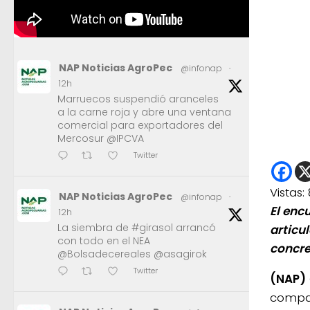
NAP Noticias AgroPec
@infonap
·
12h
Marruecos suspendió aranceles
a la carne roja y abre una ventana
comercial para exportadores del
Mercosur @IPCVA
Twitter
Vistas:
NAP Noticias AgroPec
@infonap
·
El enc
12h
La siembra de #girasol arrancó
articu
con todo en el NEA
concre
@Bolsadecereales @asagirok
Twitter
(NAP)
compar