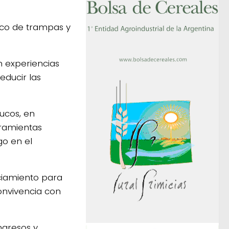
co de trampas y
n experiencias
reducir las
ucos, en
rramientas
go en el
nciamiento para
onvivencia con
ngresos y