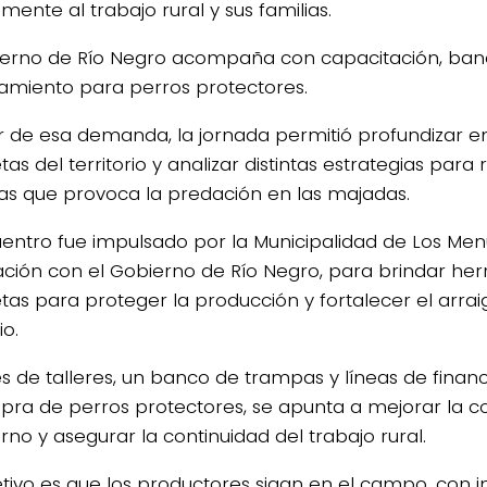
mente al trabajo rural y sus familias.
ierno de Río Negro acompaña con capacitación, ban
iamiento para perros protectores.
ir de esa demanda, la jornada permitió profundizar e
as del territorio y analizar distintas estrategias para 
as que provoca la predación en las majadas.
uentro fue impulsado por la Municipalidad de Los Men
lación con el Gobierno de Río Negro, para brindar he
tas para proteger la producción y fortalecer el arrai
io.
és de talleres, un banco de trampas y líneas de fina
pra de perros protectores, se apunta a mejorar la c
rno y asegurar la continuidad del trabajo rural.
jetivo es que los productores sigan en el campo, con i