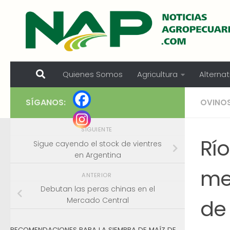
Skip to content
Quienes Somos
Agricultura
Alternat
SÍGANOS:
OVINO
SIGUIENTE
Rí
Sigue cayendo el stock de vientres
en Argentina
me
ANTERIOR
Debutan las peras chinas en el
de
Mercado Central
RECOMENDACIONES PARA LA SIEMBRA DE MAÍZ DE