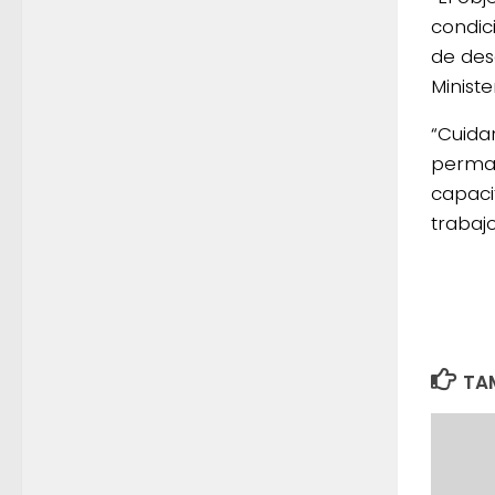
condic
de des
Minist
“Cuidar
perman
capaci
trabaj
TAM