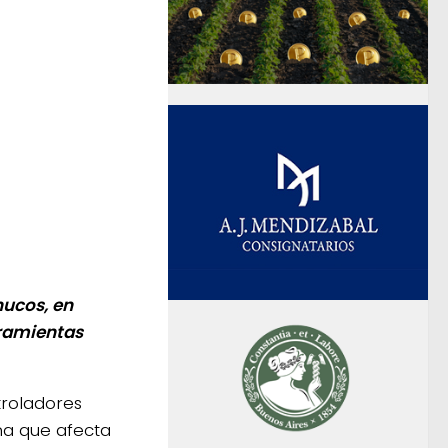
nucos, en
rramientas
troladores
ma que afecta