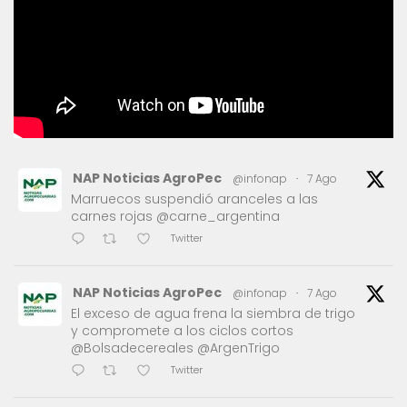
NAP Noticias AgroPec
@infonap
·
7 Ago
Marruecos suspendió aranceles a las
carnes rojas @carne_argentina
Twitter
NAP Noticias AgroPec
@infonap
·
7 Ago
El exceso de agua frena la siembra de trigo
y compromete a los ciclos cortos
@Bolsadecereales @ArgenTrigo
Twitter