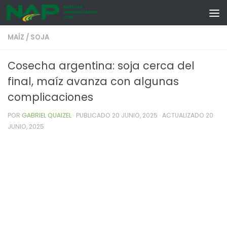
Skip to content
MAÍZ
/
SOJA
Cosecha argentina: soja cerca del
final, maíz avanza con algunas
complicaciones
POR
GABRIEL QUAIZEL
· PUBLICADO
20 JUNIO, 2025
· ACTUALIZADO
20
JUNIO, 2025