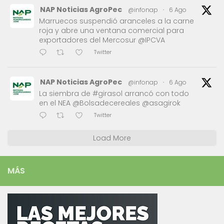
NAP Noticias AgroPec
@infonap
·
6 Ago
Marruecos suspendió aranceles a la carne
roja y abre una ventana comercial para
exportadores del Mercosur @IPCVA
Twitter
NAP Noticias AgroPec
@infonap
·
6 Ago
La siembra de #girasol arrancó con todo
en el NEA @Bolsadecereales @asagirok
Twitter
Load More
MÁS