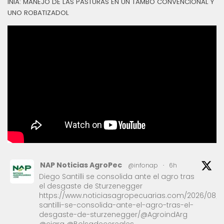
INIA: MANEJO DE LAS PASTURAS EN UN TAMBO CONVENCIONAL Y
UNO ROBATIZADOL
NAP Noticias AgroPec
@infonap
·
6h
Diego Santilli se consolida ante el agro tras
el desgaste de Sturzenegger
https://www.noticiasagropecuarias.com/2026/08/1
santilli-se-consolida-ante-el-agro-tras-el-
desgaste-de-sturzenegger/@AgroindArg