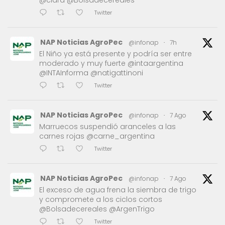
@ciara @Bolsadecereales
Twitter
NAP Noticias AgroPec
@infonap
·
7h
El Niño ya está presente y podría ser entre
moderado y muy fuerte @intaargentina
@INTAInforma @natigattinoni
Twitter
NAP Noticias AgroPec
@infonap
·
7 Ago
Marruecos suspendió aranceles a las
carnes rojas @carne_argentina
Twitter
NAP Noticias AgroPec
@infonap
·
7 Ago
El exceso de agua frena la siembra de trigo
y compromete a los ciclos cortos
@Bolsadecereales @ArgenTrigo
Twitter