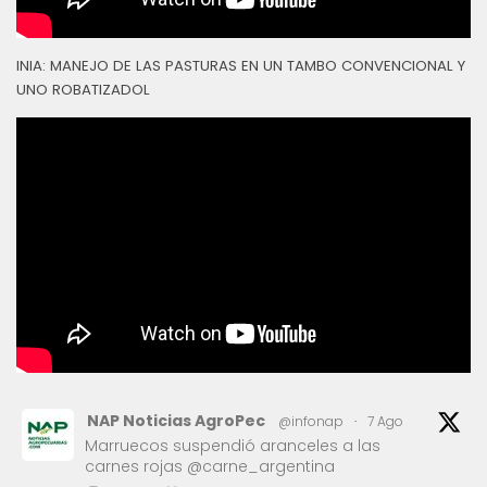
INIA: MANEJO DE LAS PASTURAS EN UN TAMBO CONVENCIONAL Y
UNO ROBATIZADOL
NAP Noticias AgroPec
@infonap
·
7 Ago
Marruecos suspendió aranceles a las
carnes rojas @carne_argentina