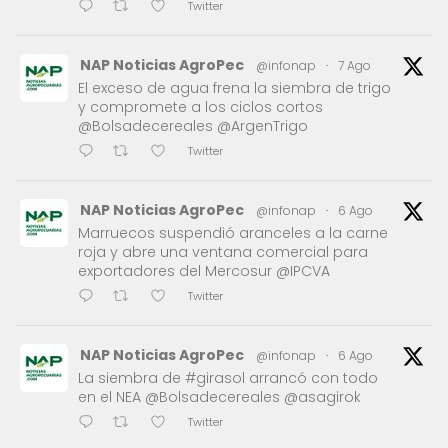
Twitter
NAP Noticias AgroPec
@infonap
·
7 Ago
El exceso de agua frena la siembra de trigo
y compromete a los ciclos cortos
@Bolsadecereales @ArgenTrigo
Twitter
NAP Noticias AgroPec
@infonap
·
6 Ago
Marruecos suspendió aranceles a la carne
roja y abre una ventana comercial para
exportadores del Mercosur @IPCVA
Twitter
NAP Noticias AgroPec
@infonap
·
6 Ago
La siembra de #girasol arrancó con todo
en el NEA @Bolsadecereales @asagirok
Twitter