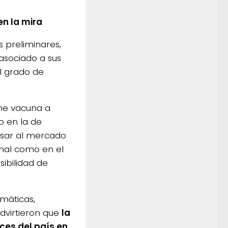
en la mira
s preliminares,
asociado a sus
l grado de
rne vacuna a
o en la de
resar al mercado
onal como en el
ibilidad de
omáticas,
dvirtieron que
la
ces del país en