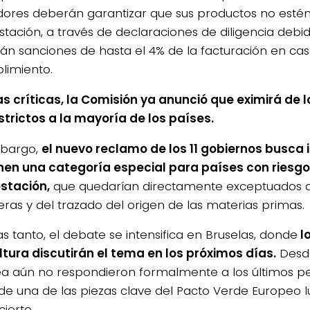
ores deberán garantizar que sus productos no estén
stación, a través de declaraciones de diligencia debi
rán sanciones de hasta el 4% de la facturación en ca
limiento.
as críticas, la Comisión ya anunció que eximirá de 
trictos a la mayoría de los países.
mbargo,
el nuevo reclamo de los 11 gobiernos busca i
en una categoría especial para países con riesgo
stación,
que quedarían directamente exceptuados de
ras y del trazado del origen de las materias primas.
s tanto, el debate se intensifica en Bruselas, donde
lo
ltura discutirán el tema en los próximos días.
Desde
a aún no respondieron formalmente a los últimos pe
 de una de las piezas clave del Pacto Verde Europeo 
ierto.