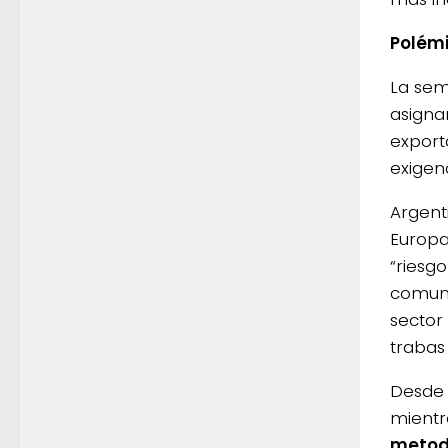
Polémi
La sem
asigna
export
exigen
Argent
Europa,
“riesg
comuni
sector
trabas
Desde 
mientr
metodo