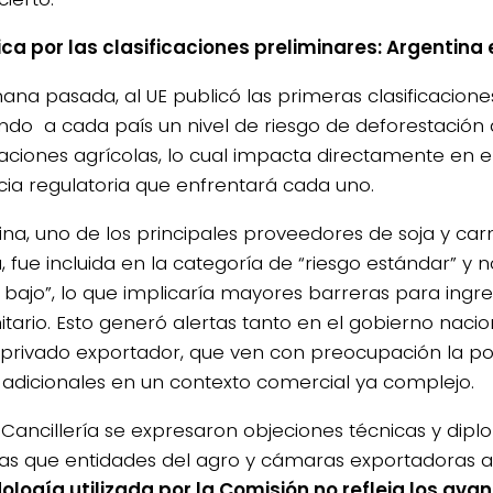
ca por las clasificaciones preliminares: Argentina 
ana pasada, al UE publicó las primeras clasificacione
ndo a cada país un nivel de riesgo de deforestación 
aciones agrícolas, lo cual impacta directamente en e
cia regulatoria que enfrentará cada uno.
ina, uno de los principales proveedores de soja y ca
 fue incluida en la categoría de “riesgo estándar” y n
o bajo”, lo que implicaría mayores barreras para ing
tario. Esto generó alertas tanto en el gobierno naci
 privado exportador, que ven con preocupación la pos
 adicionales en un contexto comercial ya complejo.
Cancillería se expresaron objeciones técnicas y dipl
as que entidades del agro y cámaras exportadoras a
logía utilizada por la Comisión no refleja los avan