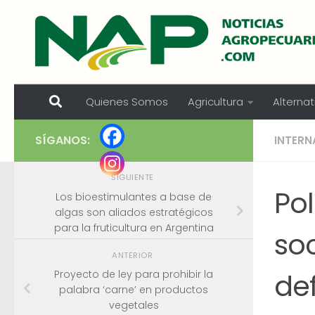
Skip to content
Quienes Somos
Agricultura
Alternat
SÍGANOS:
INTERN
SIGUIENTE
Pol
Los bioestimulantes a base de
algas son aliados estratégicos
para la fruticultura en Argentina
soc
ANTERIOR
de
Proyecto de ley para prohibir la
palabra ‘carne’ en productos
vegetales