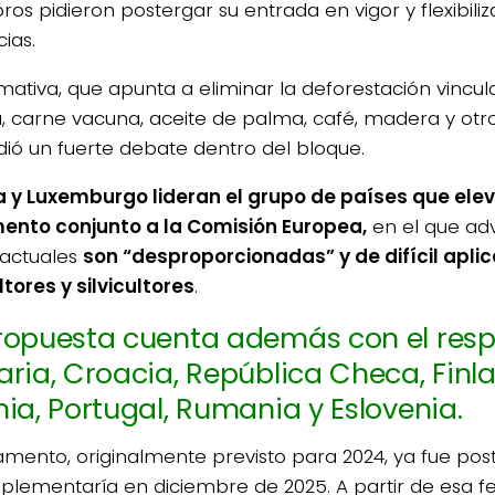
os pidieron postergar su entrada en vigor y flexibiliz
ias.
mativa, que apunta a eliminar la deforestación vinc
a, carne vacuna, aceite de palma, café, madera y otr
ió un fuerte debate dentro del bloque.
a y Luxemburgo lideran el grupo de países que ele
nto conjunto a la Comisión Europea,
en el que adv
 actuales
son “desproporcionadas” y de difícil apli
ltores y silvicultores
.
ropuesta cuenta además con el res
aria, Croacia, República Checa, Finlan
nia, Portugal, Rumania y Eslovenia.
lamento, originalmente previsto para 2024, ya fue po
mplementaría en diciembre de 2025. A partir de esa fe