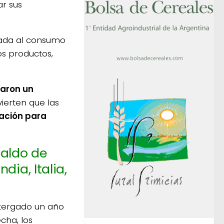
ar sus
ulada al consumo
os productos,
varon un
ierten que las
cación para
paldo de
dia, Italia,
stergado un año
cha, los