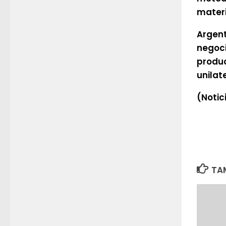
materi
Argent
negoci
produc
unilat
(Notic
TAM