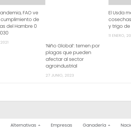
pandemia, FAO ve
El Usda m
 el cumplimiento de
cosechas 
tas del Hambre 0
y trigo de
2030
11 ENERO, 2
 2021
‘Niño Global’: temen por
plagas que pueden
afectar al sector
agroindustrial
27 JUNIO, 2023
Alternativas
Empresas
Ganadería
Naci