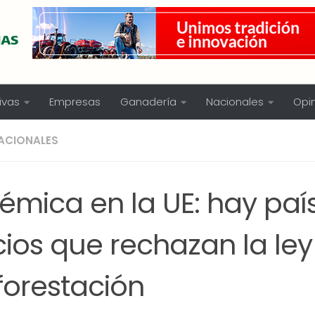
ivas
Empresas
Ganadería
Nacionales
Opi
ACIONALES
émica en la UE: hay paí
ios que rechazan la ley
forestación