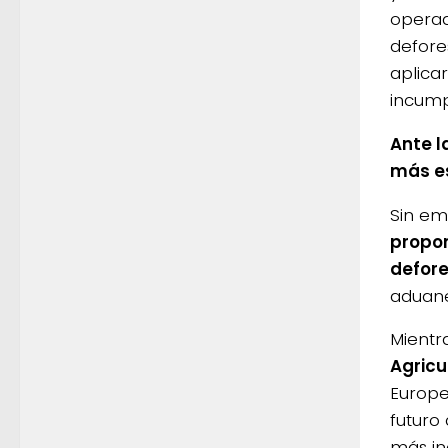
operad
defore
aplica
incump
Ante l
más es
Sin e
propon
defore
aduane
Mientra
Agricu
Europe
futuro
más inc