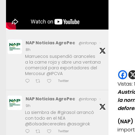
NAP Noticias AgroPec
@infonap
·
8h
Marruecos suspendió aranceles
a la carne roja y abre una ventana
comercial para exportadores del
Mercosur @IPCVA
Twitter
Vistas:
Austria
NAP Noticias AgroPec
@infonap
·
la nor
9h
defore
La siembra de #girasol arrancó
con todo en el NEA
(NAP)
@Bolsadecereales @asagirok
import
Twitter