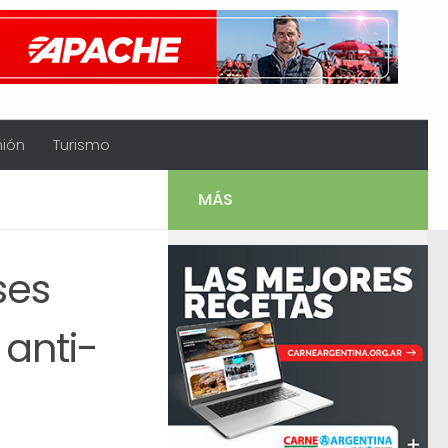
nión
Turismo
MÁS
ses
 anti-