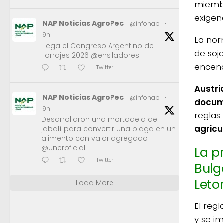
miembr
exigenc
NAP Noticias AgroPec
@infonap
·
9h
La nor
Llega el Congreso Argentino de
de soj
Forrajes 2026 @ensiladores
encend
Twitter
Austri
NAP Noticias AgroPec
@infonap
·
docume
9h
reglas
Desarrollaron una mortadela de
agricu
jabalí para convertir una plaga en un
alimento con valor agregado
@uneroficial
La p
Twitter
Bulg
Leto
Load More
El reg
y se i