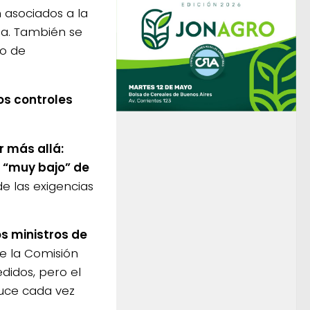
 asociados a la
da. También se
so de
los controles
r más allá:
 “muy bajo” de
 las exigencias
s ministros de
 la Comisión
didos, pero el
luce cada vez