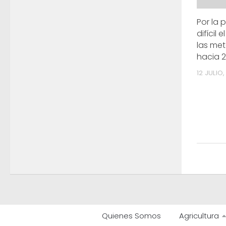
Por la 
difícil
las me
hacia 
12 JULIO,
Quienes Somos
Agricultura