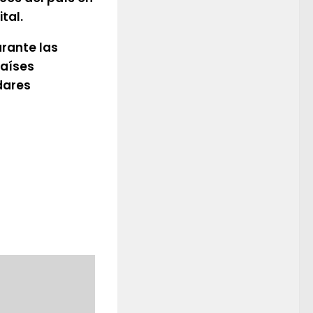
tal.
urante las
países
dares